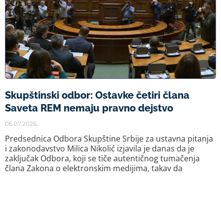
Skupštinski odbor: Ostavke četiri člana
Saveta REM nemaju pravno dejstvo
06.07.2026.
Predsednica Odbora Skupštine Srbije za ustavna pitanja
i zakonodavstvo Milica Nikolić izjavila je danas da je
zaključak Odbora, koji se tiče autentičnog tumačenja
člana Zakona o elektronskim medijima, takav da