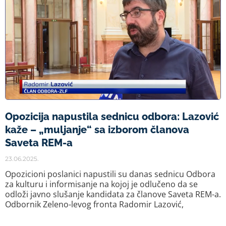
Opozicija napustila sednicu odbora: Lazović
kaže – „muljanje“ sa izborom članova
Saveta REM-a
23.06.2025.
Opozicioni poslanici napustili su danas sednicu Odbora
za kulturu i informisanje na kojoj je odlučeno da se
odloži javno slušanje kandidata za članove Saveta REM-a.
Odbornik Zeleno-levog fronta Radomir Lazović,