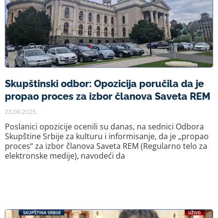
Skupštinski odbor: Opozicija poručila da je
propao proces za izbor članova Saveta REM
23.06.2025.
Poslanici opozicije ocenili su danas, na sednici Odbora
Skupštine Srbije za kulturu i informisanje, da je „propao
proces“ za izbor članova Saveta REM (Regularno telo za
elektronske medije), navodeći da