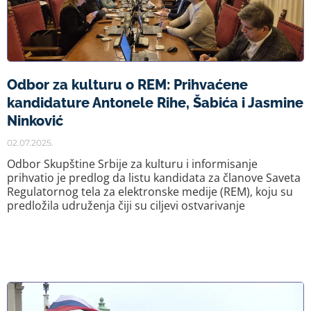
Odbor za kulturu o REM: Prihvaćene
kandidature Antonele Rihe, Šabića i Jasmine
Ninković
02.07.2025.
Odbor Skupštine Srbije za kulturu i informisanje
prihvatio je predlog da listu kandidata za članove Saveta
Regulatornog tela za elektronske medije (REM), koju su
predložila udruženja čiji su ciljevi ostvarivanje