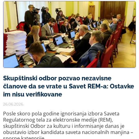
Skupštinski odbor pozvao nezavisne
članove da se vrate u Savet REM-a: Ostavke
im nisu verifikovane
26.06.2026.
Posle skoro pola godine ignorisanja izbora Saveta
Regulatornog tela za elektronske medije (REM),
skupštinski Odbor za kulturu i informisanje danas je
obustavio izbor kandidata saveta nacionalnih manjina –
sporne kategorije