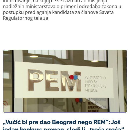
informisanje, na kojoj će se razmatrati mišljenja
nadležnih ministarstava o primeni odredaba zakona u
postupku predlaganja kandidata za članove Saveta
Regulatornog tela za
„Vučić bi pre dao Beograd nego REM“: Još
jedan konkurs propao, sledi li „treća sreća“