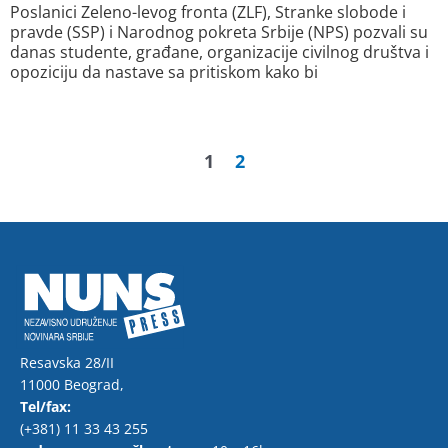
Poslanici Zeleno-levog fronta (ZLF), Stranke slobode i
pravde (SSP) i Narodnog pokreta Srbije (NPS) pozvali su
danas studente, građane, organizacije civilnog društva i
opoziciju da nastave sa pritiskom kako bi
1
2
Resavska 28/II
11000 Beograd,
Tel/fax:
(+381) 11 33 43 255