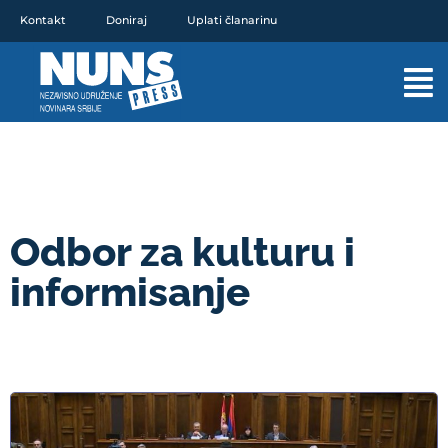
Pređi
Kontakt
Doniraj
Uplati članarinu
na
sadržaj
Mai
Men
Odbor za kulturu i
informisanje
STRANICA
STRANICA