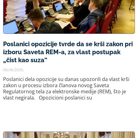
Poslanici opozicije tvrde da se krši zakon pri
izboru Saveta REM-a, za vlast postupak
„čist kao suza“
06.06.2025.
Poslanici dela opozicije su danas upozorili da vlast krši
zakon u procesu izbora članova novog Saveta
Regulatornog tela za elektronske medije (REM), što je
vlast negirala. Opozicioni poslanici su