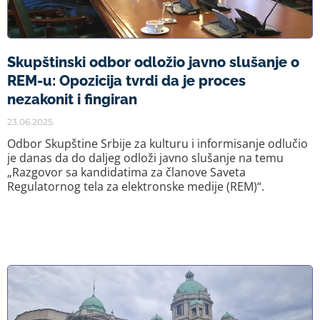
Skupštinski odbor odložio javno slušanje o
REM-u: Opozicija tvrdi da je proces
nezakonit i fingiran
23.06.2025.
Odbor Skupštine Srbije za kulturu i informisanje odlučio
je danas da do daljeg odloži javno slušanje na temu
„Razgovor sa kandidatima za članove Saveta
Regulatornog tela za elektronske medije (REM)“.