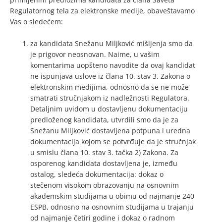
Regulatornog tela za elektronske medije, obaveštavamo
Vas o sledećem:
za kandidata Snežanu Miljković mišljenja smo da
je prigovor neosnovan. Naime, u vašim
komentarima uopšteno navodite da ovaj kandidat
ne ispunjava uslove iz člana 10. stav 3. Zakona o
elektronskim medijima, odnosno da se ne može
smatrati stručnjakom iz nadležnosti Regulatora.
Detaljnim uvidom u dostavljenu dokumentaciju
predloženog kandidata, utvrdili smo da je za
Snežanu Miljković dostavljena potpuna i uredna
dokumentacija kojom se potvrđuje da je stručnjak
u smislu člana 10. stav 3. tačka 2) Zakona. Za
osporenog kandidata dostavljena je, između
ostalog, sledeća dokumentacija: dokaz o
stečenom visokom obrazovanju na osnovnim
akademskim studijama u obimu od najmanje 240
ESPB, odnosno na osnovnim studijama u trajanju
od najmanje četiri godine i dokaz o radnom