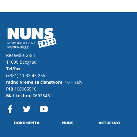
Resavska 28/II
11000 Beograd,
Tel/fax:
(+381) 11 33 43 255
radno vreme sa članstvom:
10 – 16h
PIB
100065510
Matični broj
06975461
F
T
Y
a
w
o
c
i
u
e
t
t
DOKUMENTA
NUNS
AKTUELNO
b
t
u