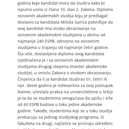
godina koje kandidat mora da studira kako bi
ispunio uslov iz člana 10. stav 2. Zakona. Diploma
osnovnih akademskih studija koju je predlagač
dostavio za kandidata Miloša Garića potvrđuje da
ovaj kandidat ima visoko obrazovanje na
osnovnim akademskim studijama u obimu od
najmanje 240 ESPB, odnosno na osnovnim
studijama u trajanju od najmanje četiri godine.
Šta više, dostavljena diploma ovog kandidata
izjednačena je i sa osnovnim akademskim
studijama drugog stepena (master akademske
studije), u smislu Zakona o visokom obrazovanju.
Činjenica da li je kandidat studirao tri, četiri ili
npr. deset godina je irelevantna za ovaj postupak.
Naime, učestala praksa na univerzitetima u Srbiji
je ta da se studentima omogućava da upišu i više
od 60 ESPB bodova u toku jedne akademske
godine. Takođe, studentima koji se u toku studija
prebacuju sa jednog studijskog programa, ili
fakulteta na drugi, najčešće se priznaju određeni