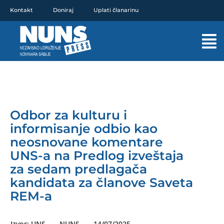
Pređi
Kontakt
Doniraj
Uplati članarinu
na
sadržaj
Mai
Men
Odbor za kulturu i
informisanje odbio kao
neosnovane komentare
UNS-a na Predlog izveštaja
za sedam predlagača
kandidata za članove Saveta
REM-a
Izvor: UNS
NUNS
14/07/2025