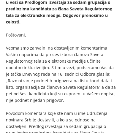
u vezi sa Predlogom izveštaja za sedam grupacija o
predlozima kandidata za člana Saveta Regulatornog
tela za elektronske medije. Odgovor prenosimo u
celosti.
Poštovani,
Veoma smo zahvalni na dostavljenim komentarima i
Vašim naporima da proces izbora članova Saveta
Regulatornog tela za elektronske medije učinite
dodatno inkluzivnijim. S tim u vezi, podsećamo Vas da
je tačka Dnevnog reda na 16. sednici Odbora glasila:
„Razmatranje podnetih prigovora na listu kandidata i
listu organizacija za članove Saveta Regulatora“ a da za
pet od šest kandidata koji su osporeni u Vašem dopisu,
nije podnet nijedan prigovor.
Povodom komentara koje ste nam u ime Udruženja
novinara Srbije dostavili, a koja se odnose na
dostavljeni Predlog izveštaja za sedam grupacija o
primljenim predlozima kandidata za člana Saveta