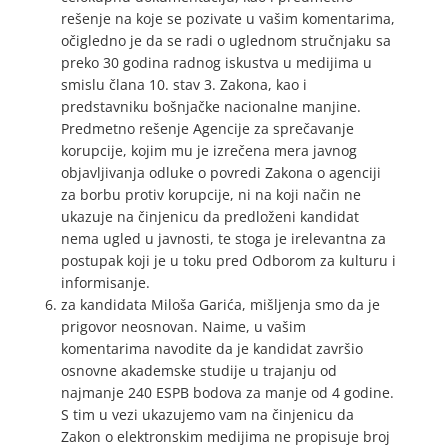
rešenje na koje se pozivate u vašim komentarima,
očigledno je da se radi o uglednom stručnjaku sa
preko 30 godina radnog iskustva u medijima u
smislu člana 10. stav 3. Zakona, kao i
predstavniku bošnjačke nacionalne manjine.
Predmetno rešenje Agencije za sprečavanje
korupcije, kojim mu je izrečena mera javnog
objavljivanja odluke o povredi Zakona o agenciji
za borbu protiv korupcije, ni na koji način ne
ukazuje na činjenicu da predloženi kandidat
nema ugled u javnosti, te stoga je irelevantna za
postupak koji je u toku pred Odborom za kulturu i
informisanje.
za kandidata Miloša Garića, mišljenja smo da je
prigovor neosnovan. Naime, u vašim
komentarima navodite da je kandidat završio
osnovne akademske studije u trajanju od
najmanje 240 ESPB bodova za manje od 4 godine.
S tim u vezi ukazujemo vam na činjenicu da
Zakon o elektronskim medijima ne propisuje broj