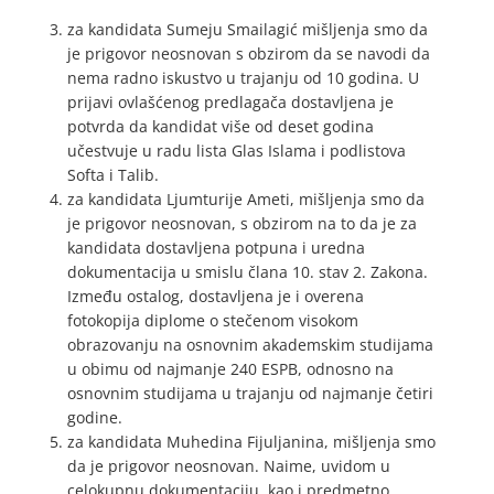
za kandidata Sumeju Smailagić mišljenja smo da
je prigovor neosnovan s obzirom da se navodi da
nema radno iskustvo u trajanju od 10 godina. U
prijavi ovlašćenog predlagača dostavljena je
potvrda da kandidat više od deset godina
učestvuje u radu lista Glas Islama i podlistova
Softa i Talib.
za kandidata Ljumturije Ameti, mišljenja smo da
je prigovor neosnovan, s obzirom na to da je za
kandidata dostavljena potpuna i uredna
dokumentacija u smislu člana 10. stav 2. Zakona.
Između ostalog, dostavljena je i overena
fotokopija diplome o stečenom visokom
obrazovanju na osnovnim akademskim studijama
u obimu od najmanje 240 ESPB, odnosno na
osnovnim studijama u trajanju od najmanje četiri
godine.
za kandidata Muhedina Fijuljanina, mišljenja smo
da je prigovor neosnovan. Naime, uvidom u
celokupnu dokumentaciju, kao i predmetno