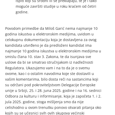
ispiti koji su srodni ili se preklapaju, te je i tako
moguće završiti studije u roku kraćem od četiri
godine.
Povodom primedbe da Miloš Garić nema najmanje 10
godina iskustva u elektronskim medijima, uvidom u
celokupnu dokumentaciju koja je dostavljena za ovog
kandidata utvrđeno je da predloženi kandidat ima
najmanje 10 godina iskustva u elektronskim medijima u
smislu člana 10. stav 3. Zakona, te da isunjava sve
uslove da bi se smatrao stručnjakom iz nadležnosti
Regulatora. Ukazujemo vam i na to da je o svemu
ovome, kao i o ostalim navodima koje ste dostavili u
vašim komentarima, bilo dosta reči na sastancima koji
su održani pod pokroviteljstvom Delegacije Evropske
unije u Srbiji, 25. i 28. juna 2025. godine i na 16. sednici
Odbora za kulturu i informisanje, koja je započeta 1. i 2.
jula 2025. godine, stoga mišljenja smo da nije
celishodno u ovom trenutku ponovo otvarati pitanja oko
kojih su se učesnici svih ovih skupova većinski