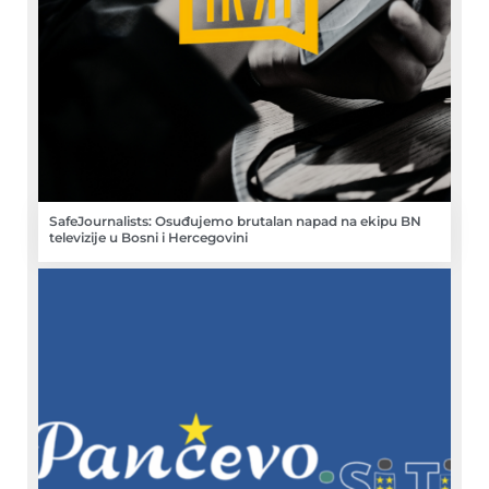
SafeJournalists: Osuđujemo brutalan napad na ekipu BN
televizije u Bosni i Hercegovini