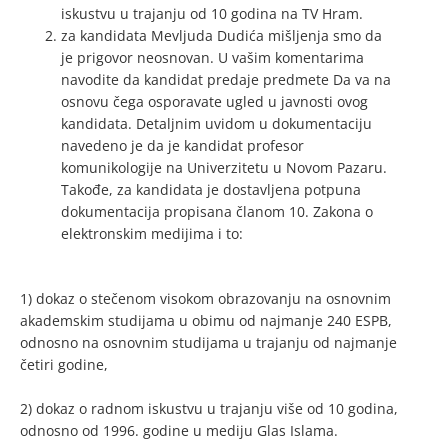
iskustvu u trajanju od 10 godina na TV Hram.
za kandidata Mevljuda Dudića mišljenja smo da
je prigovor neosnovan. U vašim komentarima
navodite da kandidat predaje predmete Da va na
osnovu čega osporavate ugled u javnosti ovog
kandidata. Detaljnim uvidom u dokumentaciju
navedeno je da je kandidat profesor
komunikologije na Univerzitetu u Novom Pazaru.
Takođe, za kandidata je dostavljena potpuna
dokumentacija propisana članom 10. Zakona o
elektronskim medijima i to:
1) dokaz o stečenom visokom obrazovanju na osnovnim
akademskim studijama u obimu od najmanje 240 ESPB,
odnosno na osnovnim studijama u trajanju od najmanje
četiri godine,
2) dokaz o radnom iskustvu u trajanju više od 10 godina,
odnosno od 1996. godine u mediju Glas Islama.