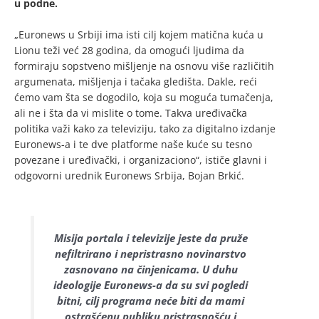
u podne.
„Euronews u Srbiji ima isti cilj kojem matična kuća u
Lionu teži već 28 godina, da omogući ljudima da
formiraju sopstveno mišljenje na osnovu više različitih
argumenata, mišljenja i tačaka gledišta. Dakle, reći
ćemo vam šta se dogodilo, koja su moguća tumačenja,
ali ne i šta da vi mislite o tome. Takva uređivačka
politika važi kako za televiziju, tako za digitalno izdanje
Euronews-a i te dve platforme naše kuće su tesno
povezane i uređivački, i organizaciono“, ističe glavni i
odgovorni urednik Euronews Srbija, Bojan Brkić.
Misija portala i televizije jeste da pruže
nefiltrirano i nepristrasno novinarstvo
zasnovano na činjenicama. U duhu
ideologije Euronews-a da su svi pogledi
bitni, cilj programa neće biti da mami
ostrašćenu publiku pristrasnošću i