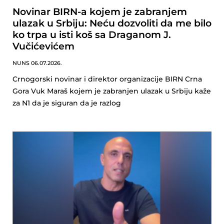
Novinar BIRN-a kojem je zabranjem
ulazak u Srbiju: Neću dozvoliti da me bilo
ko trpa u isti koš sa Draganom J.
Vučićevićem
NUNS
06.07.2026.
Crnogorski novinar i direktor organizacije BIRN Crna
Gora Vuk Maraš kojem je zabranjen ulazak u Srbiju kaže
za N1 da je siguran da je razlog