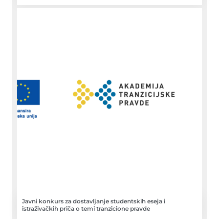
Javni konkurs za dostavljanje studentskih eseja i
istraživačkih priča o temi tranzicione pravde