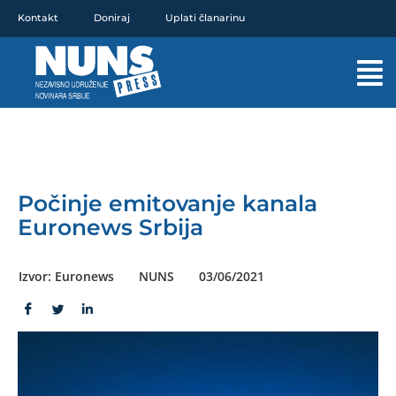
Pređi
Kontakt
Doniraj
Uplati članarinu
na
sadržaj
Mai
Men
Počinje emitovanje kanala
Euronews Srbija
Izvor: Euronews
NUNS
03/06/2021