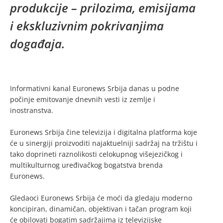
produkcije – prilozima, emisijama
i ekskluzivnim pokrivanjima
događaja.
Informativni kanal Euronews Srbija danas u podne
počinje emitovanje dnevnih vesti iz zemlje i
inostranstva.
Euronews Srbija čine televizija i digitalna platforma koje
će u sinergiji proizvoditi najaktuelniji sadržaj na tržištu i
tako doprineti raznolikosti celokupnog višejezičkog i
multikulturnog uređivačkog bogatstva brenda
Euronews.
Gledaoci Euronews Srbija će moći da gledaju moderno
koncipiran, dinamičan, objektivan i tačan program koji
će obilovati bogatim sadržajima iz televizijske