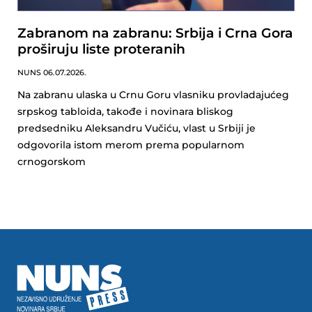
Zabranom na zabranu: Srbija i Crna Gora
proširuju liste proteranih
NUNS
06.07.2026.
Na zabranu ulaska u Crnu Goru vlasniku provladajućeg
srpskog tabloida, takođe i novinara bliskog
predsedniku Aleksandru Vučiću, vlast u Srbiji je
odgovorila istom merom prema popularnom
crnogorskom