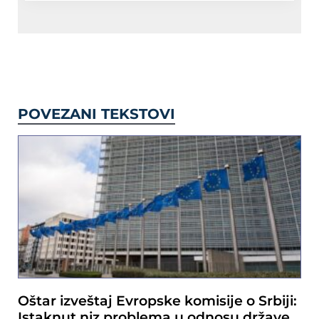
POVEZANI TEKSTOVI
Oštar izveštaj Evropske komisije o Srbiji:
Istaknut niz problema u odnosu države