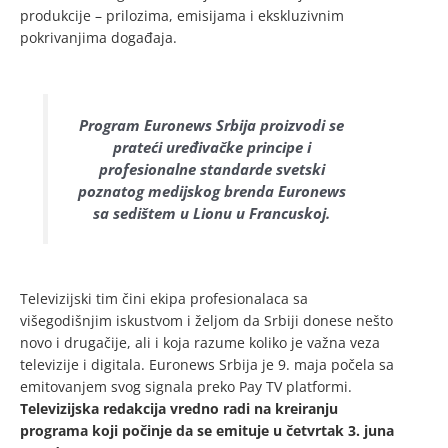
produkcije – prilozima, emisijama i ekskluzivnim
pokrivanjima događaja.
Program Euronews Srbija proizvodi se
prateći uređivačke principe i
profesionalne standarde svetski
poznatog medijskog brenda Euronews
sa sedištem u Lionu u Francuskoj.
Televizijski tim čini ekipa profesionalaca sa
višegodišnjim iskustvom i željom da Srbiji donese nešto
novo i drugačije, ali i koja razume koliko je važna veza
televizije i digitala. Euronews Srbija je 9. maja počela sa
emitovanjem svog signala preko Pay TV platformi.
Televizijska redakcija vredno radi na kreiranju
programa koji počinje da se emituje u četvrtak 3. juna