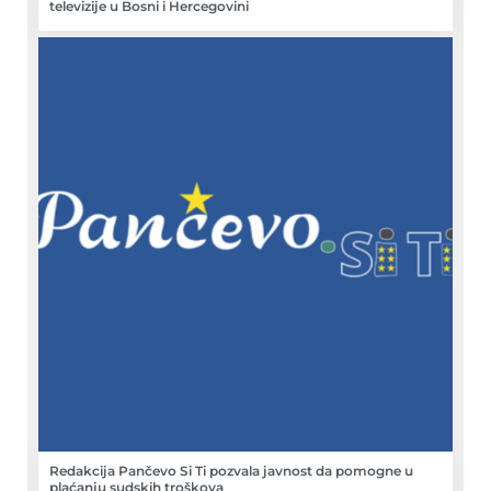
televizije u Bosni i Hercegovini
Redakcija Pančevo Si Ti pozvala javnost da pomogne u
plaćanju sudskih troškova