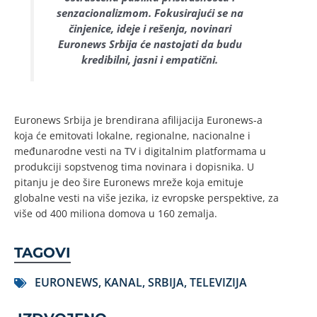
senzacionalizmom. Fokusirajući se na
činjenice, ideje i rešenja, novinari
Euronews Srbija će nastojati da budu
kredibilni, jasni i empatični.
Euronews Srbija je brendirana afilijacija Euronews-a
koja će emitovati lokalne, regionalne, nacionalne i
međunarodne vesti na TV i digitalnim platformama u
produkciji sopstvenog tima novinara i dopisnika. U
pitanju je deo šire Euronews mreže koja emituje
globalne vesti na više jezika, iz evropske perspektive, za
više od 400 miliona domova u 160 zemalja.
TAGOVI
EURONEWS
,
KANAL
,
SRBIJA
,
TELEVIZIJA