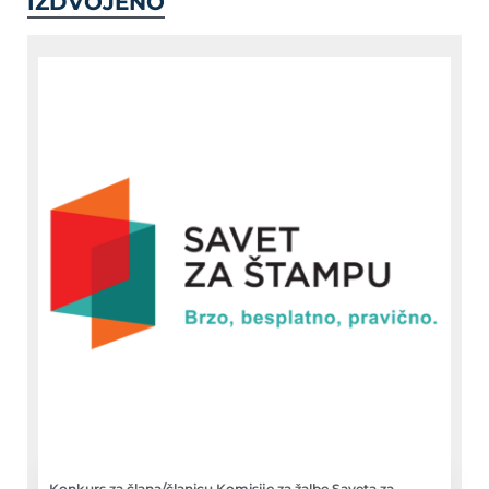
IZDVOJENO
Konkurs za člana/članicu Komisije za žalbe Saveta za