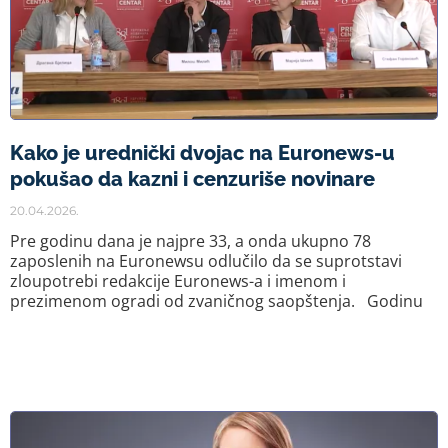
Kako je urednički dvojac na Euronews-u
pokušao da kazni i cenzuriše novinare
20.04.2026.
Pre godinu dana je najpre 33, a onda ukupno 78
zaposlenih na Euronewsu odlučilo da se suprotstavi
zloupotrebi redakcije Euronews-a i imenom i
prezimenom ogradi od zvaničnog saopštenja. Godinu