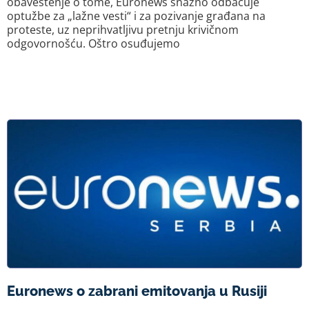
obaveštenje o tome, Euronews snažno odbacuje
optužbe za „lažne vesti“ i za pozivanje građana na
proteste, uz neprihvatljivu pretnju krivičnom
odgovornošću. Oštro osuđujemo
Euronews o zabrani emitovanja u Rusiji