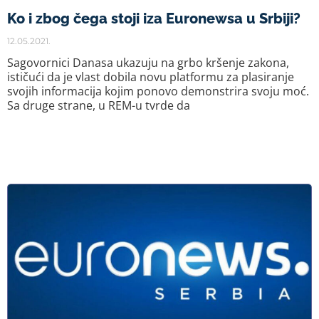
Ko i zbog čega stoji iza Euronewsa u Srbiji?
12.05.2021.
Sagovornici Danasa ukazuju na grbo kršenje zakona,
ističući da je vlast dobila novu platformu za plasiranje
svojih informacija kojim ponovo demonstrira svoju moć.
Sa druge strane, u REM-u tvrde da