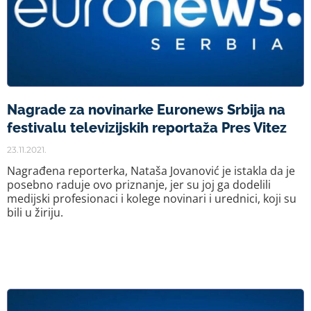
Nagrade za novinarke Euronews Srbija na
festivalu televizijskih reportaža Pres Vitez
23.11.2021.
Nagrađena reporterka, Nataša Jovanović je istakla da je
posebno raduje ovo priznanje, jer su joj ga dodelili
medijski profesionaci i kolege novinari i urednici, koji su
bili u žiriju.