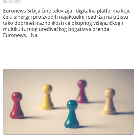
25.05.2021.
Euronews Srbija čine televizija i digitalna platforma koje
će u sinergiji proizvoditi najaktuelniji sadržaj na tržištu i
tako doprineti raznolikosti celokupnog višejezičkog i
multikulturnog uređivačkog bogatstva brenda
Euronews. Na