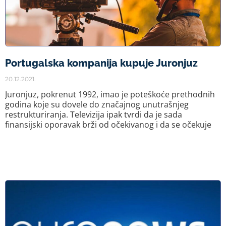
Portugalska kompanija kupuje Juronjuz
20.12.2021.
Juronjuz, pokrenut 1992, imao je poteškoće prethodnih
godina koje su dovele do značajnog unutrašnjeg
restrukturiranja. Televizija ipak tvrdi da je sada
finansijski oporavak brži od očekivanog i da se očekuje