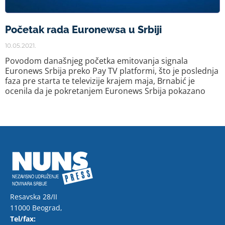
Početak rada Euronewsa u Srbiji
10.05.2021.
Povodom današnjeg početka emitovanja signala
Euronews Srbija preko Pay TV platformi, što je poslednja
faza pre starta te televizije krajem maja, Brnabić je
ocenila da je pokretanjem Euronews Srbija pokazano
Resavska 28/II
11000 Beograd,
Tel/fax: