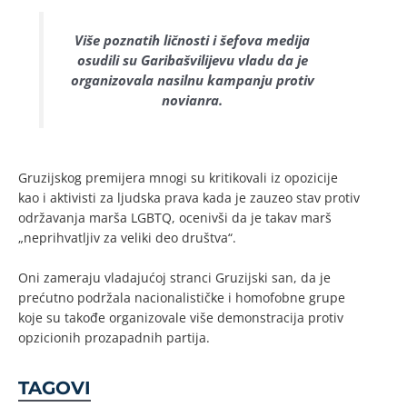
Više poznatih ličnosti i šefova medija
osudili su Garibašvilijevu vladu da je
organizovala nasilnu kampanju protiv
novianra.
Gruzijskog premijera mnogi su kritikovali iz opozicije
kao i aktivisti za ljudska prava kada je zauzeo stav protiv
održavanja marša LGBTQ, ocenivši da je takav marš
„neprihvatljiv za veliki deo društva“.
Oni zameraju vladajućoj stranci Gruzijski san, da je
prećutno podržala nacionalističke i homofobne grupe
koje su takođe organizovale više demonstracija protiv
opzicionih prozapadnih partija.
TAGOVI