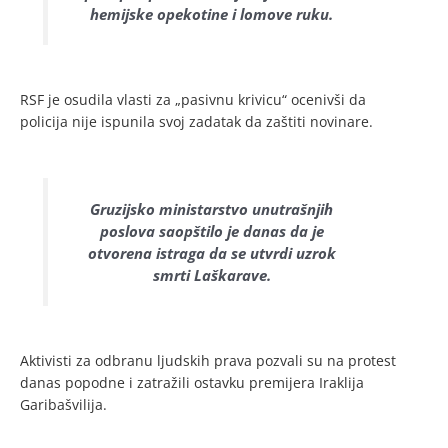
hemijske opekotine i lomove ruku.
RSF je osudila vlasti za „pasivnu krivicu“ ocenivši da
policija nije ispunila svoj zadatak da zaštiti novinare.
Gruzijsko ministarstvo unutrašnjih
poslova saopštilo je danas da je
otvorena istraga da se utvrdi uzrok
smrti Laškarave.
Aktivisti za odbranu ljudskih prava pozvali su na protest
danas popodne i zatražili ostavku premijera Iraklija
Garibašvilija.