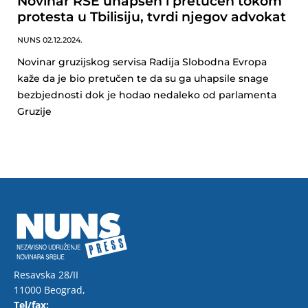
Novinar RSE uhapšen i pretučen tokom
protesta u Tbilisiju, tvrdi njegov advokat
NUNS
02.12.2024.
Novinar gruzijskog servisa Radija Slobodna Evropa
kaže da je bio pretučen te da su ga uhapsile snage
bezbjednosti dok je hodao nedaleko od parlamenta
Gruzije
Resavska 28/II
11000 Beograd,
Tel/fax: