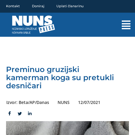
Pređi
Kontakt
Doniraj
Uplati članarinu
na
sadržaj
Mai
Men
Preminuo gruzijski
kamerman koga su pretukli
desničari
Izvor: Beta/AP/Danas
NUNS
12/07/2021