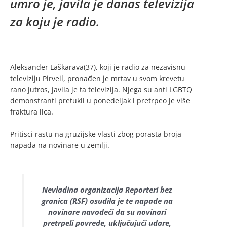
umro je, javila je danas televizija
za koju je radio.
Aleksander Laškarava(37), koji je radio za nezavisnu
televiziju Pirveil, pronađen je mrtav u svom krevetu
rano jutros, javila je ta televizija. Njega su anti LGBTQ
demonstranti pretukli u ponedeljak i pretrpeo je više
fraktura lica.
Pritisci rastu na gruzijske vlasti zbog porasta broja
napada na novinare u zemlji.
Nevladina organizacija Reporteri bez
granica (RSF) osudila je te napade na
novinare navodeći da su novinari
pretrpeli povrede, uključujući udare,