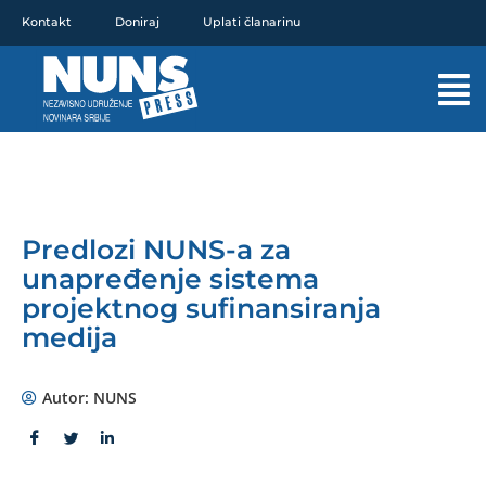
Pređi
Kontakt
Doniraj
Uplati članarinu
na
sadržaj
Mai
Men
Predlozi NUNS-a za
unapređenje sistema
projektnog sufinansiranja
medija
Autor:
NUNS