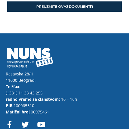
PREUZMITE OVAJ DOKUMENT
Resavska 28/II
11000 Beograd,
Tel/fax:
(+381) 11 33 43 255
radno vreme sa članstvom:
10 – 16h
PIB
100065510
Matični broj
06975461
F
T
Y
a
w
o