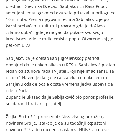
urednici Dnevnika Dževad Sabljaković i Raša Popov
smenjeni jer su govor od dva sata prikazali u prilogu od
10 minuta. Prema njegovim rečima Sabljaković je po
kazni prebačen u kulturni program gde je doživeo
„zlatno doba“ i gde je mogao da pokaže svu svoju
kreativnost gde je radio emisije poput Otvorene knjige i
petkom u 22.
Sabljakovića je opisao kao jugoslenskog patriotu
dodajući da je nakon otkaza u RTS-u Sabljaković postao
jedan od stubova rada TV Jutel „koji nije imao šansu za
uspeh“. Naveo je da ga je rat zatekao u opkoljenom
Sarajevu odakle posle dosta vremena jedva uspeva da
ode u Pariz.
Zupanc je ukazao da je Sabljaković bio ponos profesije,
solidaran i hrabar – prijatelj.
Željko Bodrožić, predsednik Nezavisnog udruženja
novinara Srbije, istakao je da su tadašnji otpušteni
novinari RTS-a bio nukleus nastanka NUNS-a i da se