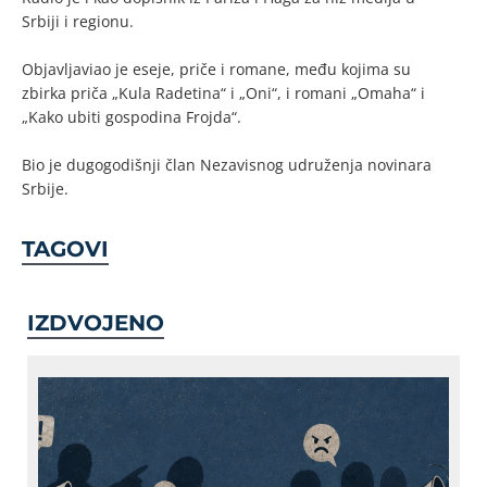
Srbiji i regionu.
Objavljaviao je eseje, priče i romane, među kojima su
zbirka priča „Kula Radetina“ i „Oni“, i romani „Omaha“ i
„Kako ubiti gospodina Frojda“.
Bio je dugogodišnji član Nezavisnog udruženja novinara
Srbije.
TAGOVI
IZDVOJENO