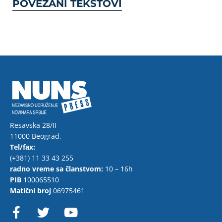
POVEZANI TEKSTOVI
Resavska 28/II
11000 Beograd,
Tel/fax:
(+381) 11 33 43 255
radno vreme sa članstvom:
10 – 16h
PIB
100065510
Matični broj
06975461
F
T
Y
a
w
o