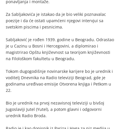
ponavljanja i montaže.
Za Sabljakovića je istakao da je bio veliki poznavalac
poezije i da će ostati upamćeni njegovi intervjui sa
svetskim piscima i pesnicima.
Sabljaković je rođen 1939. godine u Beogradu. Odrastao
je u Cazinu u Bosni i Hercegovini, a diplomirao i
magistrirao Opštu književnost sa teorijom književnosti
na Filološkom fakultetu u Beogradu.
Tokom dugogodišnje novinarske karijere bo je urednik i
voditelj Dnevnika na Radio televiziji Beograd, gde je
godinama uređivao emisije Otvorena knjiga i Petkom u
22.
Bio je urednik na prvoj nezavisnoj televiziji u bivšoj
Jugoslaviji Jutel (Yutel), a potom glavni i odgovorni
urednik Radio Broda.
Radio je i kao dopisnik iz Pariza i Haga za niz medija u