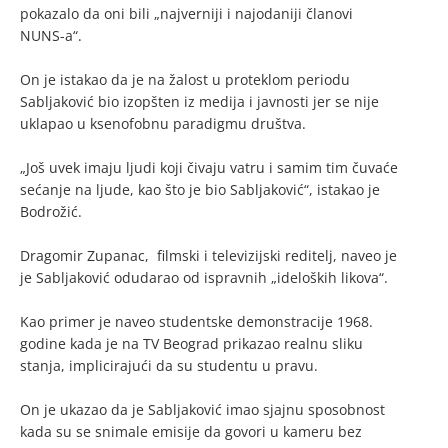
pokazalo da oni bili „najverniji i najodaniji članovi
NUNS-a“.
On je istakao da je na žalost u proteklom periodu
Sabljaković bio izopšten iz medija i javnosti jer se nije
uklapao u ksenofobnu paradigmu društva.
„Još uvek imaju ljudi koji čivaju vatru i samim tim čuvaće
sećanje na ljude, kao što je bio Sabljaković“, istakao je
Bodrožić.
Dragomir Zupanac, filmski i televizijski reditelj, naveo je
je Sabljaković odudarao od ispravnih „ideloških likova“.
Kao primer je naveo studentske demonstracije 1968.
godine kada je na TV Beograd prikazao realnu sliku
stanja, implicirajući da su studentu u pravu.
On je ukazao da je Sabljaković imao sjajnu sposobnost
kada su se snimale emisije da govori u kameru bez