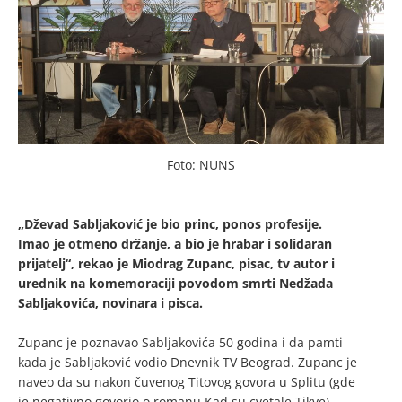
Foto: NUNS
„Dževad Sabljaković je bio princ, ponos profesije.
Imao je otmeno držanje, a bio je hrabar i solidaran
prijatelj“, rekao je Miodrag Zupanc, pisac, tv autor i
urednik na komemoraciji povodom smrti Nedžada
Sabljakovića, novinara i pisca.
Zupanc je poznavao Sabljakovića 50 godina i da pamti
kada je Sabljaković vodio Dnevnik TV Beograd. Zupanc je
naveo da su nakon čuvenog Titovog govora u Splitu (gde
je negativno govorio o romanu Kad su cvetale Tikve)