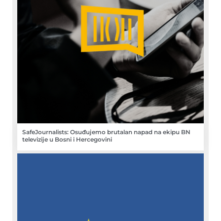
SafeJournalists: Osuđujemo brutalan napad na ekipu BN
televizije u Bosni i Hercegovini