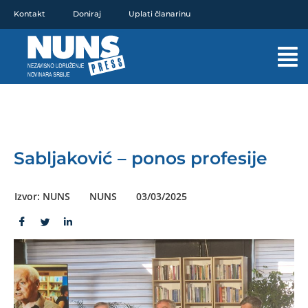
Pređi
Kontakt
Doniraj
Uplati članarinu
na
sadržaj
Mai
Men
Sabljaković – ponos profesije
Izvor: NUNS
NUNS
03/03/2025