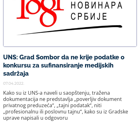
UNS: Grad Sombor da ne krije podatke o
konkursu za sufinansiranje medijskih
sadržaja
07.04.2022.
Kako su iz UNS-a naveli u saopštenju, tražena
dokumentacija ne predstavlja „poverljiv dokument
privatnog preduzeća“, „tajni podatak“, niti
„profesionalnu ili poslovnu tajnu“, kako su iz Gradske
uprave napisali u odgovoru