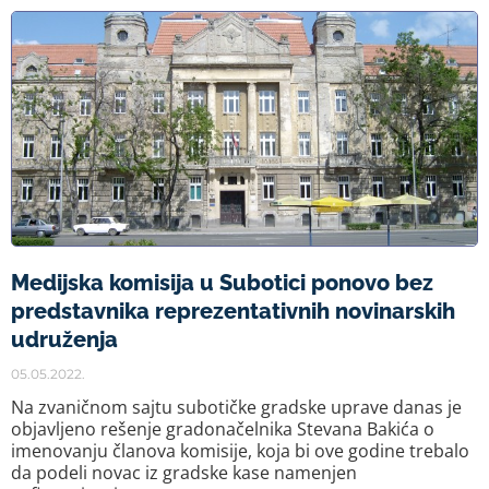
Medijska komisija u Subotici ponovo bez
predstavnika reprezentativnih novinarskih
udruženja
05.05.2022.
Na zvaničnom sajtu subotičke gradske uprave danas je
objavljeno rešenje gradonačelnika Stevana Bakića o
imenovanju članova komisije, koja bi ove godine trebalo
da podeli novac iz gradske kase namenjen