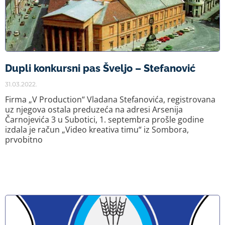
Dupli konkursni pas Šveljo – Stefanović
31.03.2022.
Firma „V Production“ Vladana Stefanovića, registrovana
uz njegova ostala preduzeća na adresi Arsenija
Čarnojevića 3 u Subotici, 1. septembra prošle godine
izdala je račun „Video kreativa timu“ iz Sombora,
prvobitno