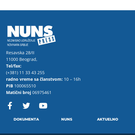
Resavska 28/II
11000 Beograd,
Tel/fax:
(+381) 11 33 43 255
radno vreme sa članstvom:
10 – 16h
PIB
100065510
Matični broj
06975461
F
T
Y
a
w
o
c
i
u
e
t
t
DOKUMENTA
NUNS
AKTUELNO
b
t
u