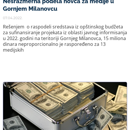
Nesrazmerna podela novca za medije u
Gornjem Milanovcu
07.04.2022.
Rešenjem o raspodeli sredstava iz opštinskog budžeta
za sufinansiranje projekata iz oblasti javnog informisanja
u 2022. godini na teritoriji Gornjeg Milanovca, 15 miliona
dinara neproporcionalno je raspoređeno za 13
medijskih