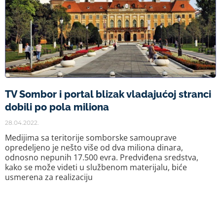
TV Sombor i portal blizak vladajućoj stranci
dobili po pola miliona
28.04.2022.
Medijima sa teritorije somborske samouprave
opredeljeno je nešto više od dva miliona dinara,
odnosno nepunih 17.500 evra. Predviđena sredstva,
kako se može videti u službenom materijalu, biće
usmerena za realizaciju