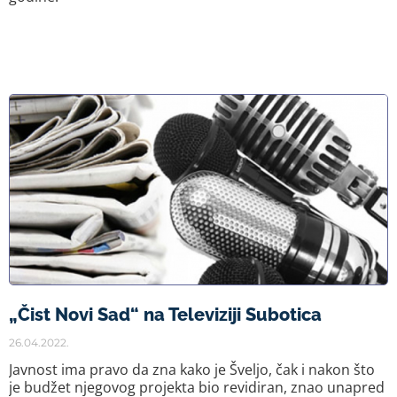
„Čist Novi Sad“ na Televiziji Subotica
26.04.2022.
Javnost ima pravo da zna kako je Šveljo, čak i nakon što
je budžet njegovog projekta bio revidiran, znao unapred