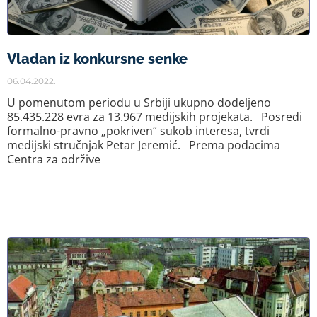
Vladan iz konkursne senke
06.04.2022.
U pomenutom periodu u Srbiji ukupno dodeljeno
85.435.228 evra za 13.967 medijskih projekata. Posredi
formalno-pravno „pokriven“ sukob interesa, tvrdi
medijski stručnjak Petar Jeremić. Prema podacima
Centra za održive