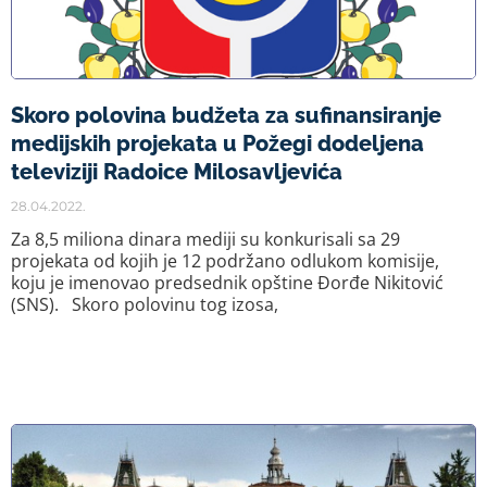
Skoro polovina budžeta za sufinansiranje
medijskih projekata u Požegi dodeljena
televiziji Radoice Milosavljevića
28.04.2022.
Za 8,5 miliona dinara mediji su konkurisali sa 29
projekata od kojih je 12 podržano odlukom komisije,
koju je imenovao predsednik opštine Đorđe Nikitović
(SNS). Skoro polovinu tog izosa,