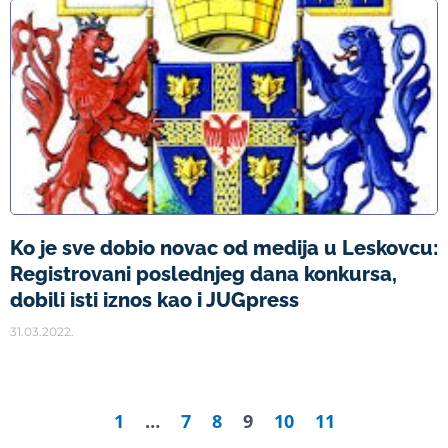
Ko je sve dobio novac od medija u Leskovcu:
Registrovani poslednjeg dana konkursa,
dobili isti iznos kao i JUGpress
31.03.2022.
1
…
7
8
9
10
11