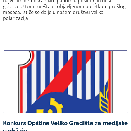
najvećim demokratskim padom u poslednjih deset
godina. U tom izveštaju, objavljenom početkom prošlog
meseca, ističe se da je u našem društvu velika
polarizacija
Konkurs Opštine Veliko Gradište za medijske
sadržaje