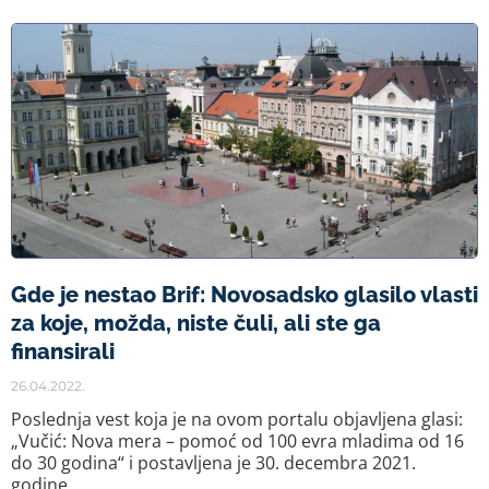
Gde je nestao Brif: Novosadsko glasilo vlasti
za koje, možda, niste čuli, ali ste ga
finansirali
26.04.2022.
Poslednja vest koja je na ovom portalu objavljena glasi:
„Vučić: Nova mera – pomoć od 100 evra mladima od 16
do 30 godina“ i postavljena je 30. decembra 2021.
godine.