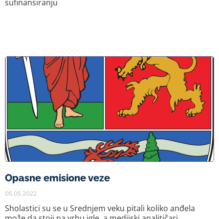
sufinansiranju
Opasne emisione veze
05.05.2022.
Sholastici su se u Srednjem veku pitali koliko anđela
može da stoji na vrhu igle, a medijski analitičari