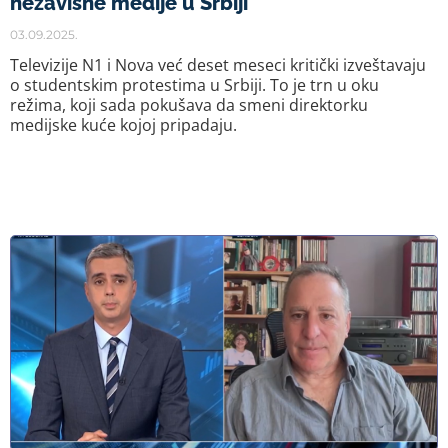
nezavisne medije u Srbiji
03.09.2025.
Televizije N1 i Nova već deset meseci kritički izveštavaju
o studentskim protestima u Srbiji. To je trn u oku
režima, koji sada pokušava da smeni direktorku
medijske kuće kojoj pripadaju.