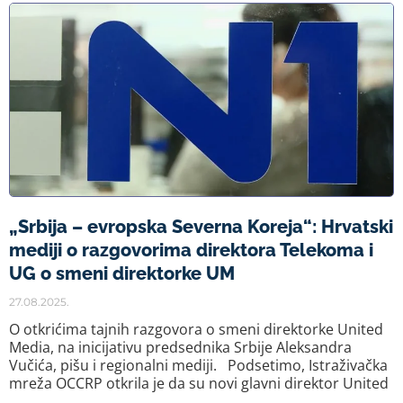
„Srbija – evropska Severna Koreja“: Hrvatski
mediji o razgovorima direktora Telekoma i
UG o smeni direktorke UM
27.08.2025.
O otkrićima tajnih razgovora o smeni direktorke United
Media, na inicijativu predsednika Srbije Aleksandra
Vučića, pišu i regionalni mediji. Podsetimo, Istraživačka
mreža OCCRP otkrila je da su novi glavni direktor United