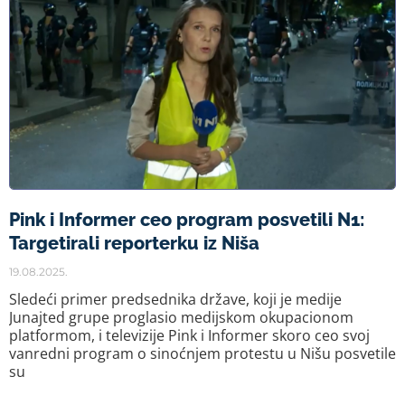
Pink i Informer ceo program posvetili N1:
Targetirali reporterku iz Niša
19.08.2025.
Sledeći primer predsednika države, koji je medije
Junajted grupe proglasio medijskom okupacionom
platformom, i televizije Pink i Informer skoro ceo svoj
vanredni program o sinoćnjem protestu u Nišu posvetile
su