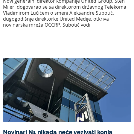
Novi generalni direktor kompanije United Group, Sten
Miler, dogovarao se sa direktorom državnog Telekoma
Vladimirom Lučićem o smeni Aleksandre Subotić,
dugogodišnje direktorke United Medije, otkriva
novinarska mreža OCCRP. Subotić vodi
Novinari N1 nikada neće vezivati konja