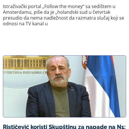
Istraživački portal „Follow the money“ sa sedištem u
Amsterdamu, piše da je „holandski sud u četvrtak
presudio da nema nadležnost da razmatra slučaj koji se
odnosi na TV kanal u
Rističević koristi Skupštinu za napade na N1: