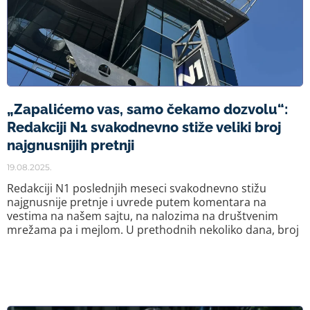
„Zapalićemo vas, samo čekamo dozvolu“:
Redakciji N1 svakodnevno stiže veliki broj
najgnusnijih pretnji
19.08.2025.
Redakciji N1 poslednjih meseci svakodnevno stižu
najgnusnije pretnje i uvrede putem komentara na
vestima na našem sajtu, na nalozima na društvenim
mrežama pa i mejlom. U prethodnih nekoliko dana, broj