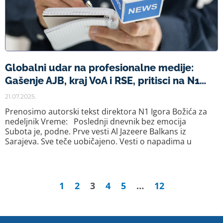
Globalni udar na profesionalne medije:
Gašenje AJB, kraj VoA i RSE, pritisci na N1…
21.07.2025.
Prenosimo autorski tekst direktora N1 Igora Božića za
nedeljnik Vreme: Poslednji dnevnik bez emocija
Subota je, podne. Prve vesti Al Jazeere Balkans iz
Sarajeva. Sve teče uobičajeno. Vesti o napadima u
1
2
3
4
5
…
12