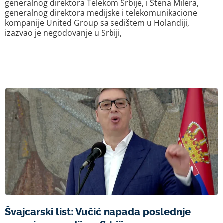
generalnog direktora Telekom Srbije, i Stena Milera,
generalnog direktora medijske i telekomunikacione
kompanije United Group sa sedištem u Holandiji,
izazvao je negodovanje u Srbiji,
Švajcarski list: Vučić napada poslednje