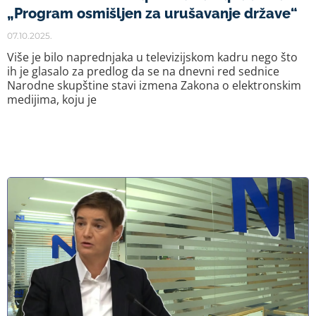
„Program osmišljen za urušavanje države“
07.10.2025.
Više je bilo naprednjaka u televizijskom kadru nego što
ih je glasalo za predlog da se na dnevni red sednice
Narodne skupštine stavi izmena Zakona o elektronskim
medijima, koju je