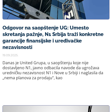
Odgovor na saopštenje UG: Umesto
skretanja pažnje, N1 Srbija traži konkretne
garancije finansijske i uređivačke
nezavisnosti
19.09.2025.
Danas je United Grupa, u saopštenju koje nije
dostavljeno N1, javno odbacila navode da ugrožava
uredničku nezavisnost N1 i Nove u Srbiji i naglasila da
„nema planova za prodaju“, kao