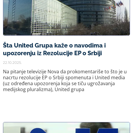
Šta United Grupa kaže o navodima i
upozorenju iz Rezolucije EP o Srbiji
22.10.2025.
Na pitanje televizije Nova da prokomentariše to što je u
nacrtu rezolucije EP o Srbiji spomenuta i United media
(uz određena upozorenja koja se tiču ugrožavanja
medijskog pluralizma), United grupa