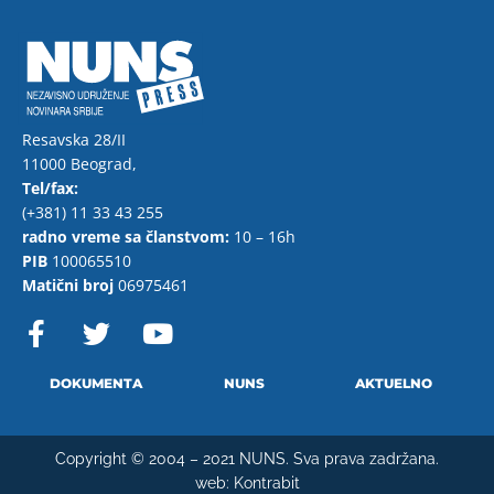
Resavska 28/II
11000 Beograd,
Tel/fax:
(+381) 11 33 43 255
radno vreme sa članstvom:
10 – 16h
PIB
100065510
Matični broj
06975461
F
T
Y
a
w
o
c
i
u
e
t
t
DOKUMENTA
NUNS
AKTUELNO
b
t
u
o
e
b
Copyright © 2004 – 2021 NUNS. Sva prava zadržana.
o
r
e
web:
Kontrabit