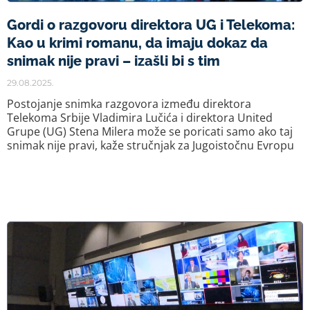
Gordi o razgovoru direktora UG i Telekoma:
Kao u krimi romanu, da imaju dokaz da
snimak nije pravi – izašli bi s tim
29.08.2025.
Postojanje snimka razgovora između direktora
Telekoma Srbije Vladimira Lučića i direktora United
Grupe (UG) Stena Milera može se poricati samo ako taj
snimak nije pravi, kaže stručnjak za Jugoistočnu Evropu