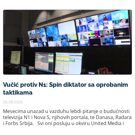
Vučić protiv N1: Spin diktator sa oprobanim
taktikama
05.09.2025.
Mesecima unazad u vazduhu lebdi pitanje o budućnosti
televizija N1 i Nova S, njihovih portala, te Danasa, Radara
i Forbs Srbija. Svi oni posluju u okviru United Media i