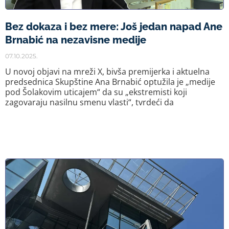
Bez dokaza i bez mere: Još jedan napad Ane
Brnabić na nezavisne medije
07.10.2025.
U novoj objavi na mreži X, bivša premijerka i aktuelna
predsednica Skupštine Ana Brnabić optužila je „medije
pod Šolakovim uticajem“ da su „ekstremisti koji
zagovaraju nasilnu smenu vlasti“, tvrdeći da