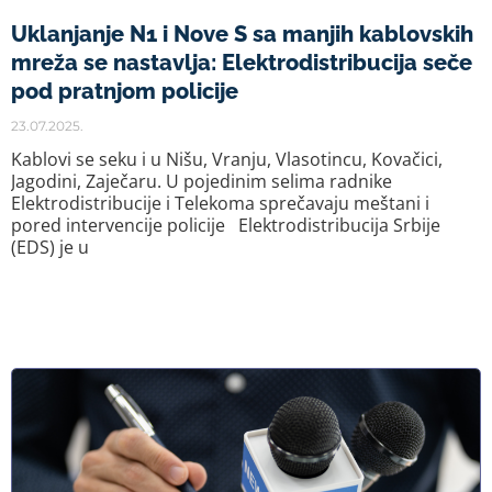
Uklanjanje N1 i Nove S sa manjih kablovskih
mreža se nastavlja: Elektrodistribucija seče
pod pratnjom policije
23.07.2025.
Kablovi se seku i u Nišu, Vranju, Vlasotincu, Kovačici,
Jagodini, Zaječaru. U pojedinim selima radnike
Elektrodistribucije i Telekoma sprečavaju meštani i
pored intervencije policije Elektrodistribucija Srbije
(EDS) je u