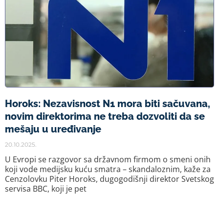
Horoks: Nezavisnost N1 mora biti sačuvana,
novim direktorima ne treba dozvoliti da se
mešaju u uređivanje
20.10.2025.
U Evropi se razgovor sa državnom firmom o smeni onih
koji vode medijsku kuću smatra – skandaloznim, kaže za
Cenzolovku Piter Horoks, dugogodišnji direktor Svetskog
servisa BBC, koji je pet