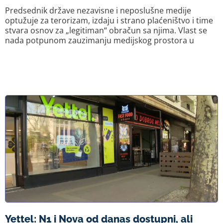
Predsednik države nezavisne i neposlušne medije
optužuje za terorizam, izdaju i strano plaćeništvo i time
stvara osnov za „legitiman“ obračun sa njima. Vlast se
nada potpunom zauzimanju medijskog prostora u
Yettel: N1 i Nova od danas dostupni, ali