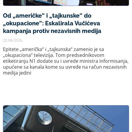
Od „američke“ i „tajkunske“ do
„okupacione“: Eskalirala Vučićeva
kampanja protiv nezavisnih medija
22.08.2025.
Epitete „američka“ i „tajkunska“ zamenio je sa
„okupaciona“ televizija. Tom predsednikovom
etiketiranju N1 dodate su i uvrede ministra informisanja,
upućene sa kanala kome su uvrede na račun nezavisnih
medija jedini