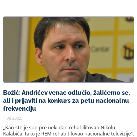
Božić: Andrićev venac odlučio, žalićemo se,
ali i prijaviti na konkurs za petu nacionalnu
frekvenciju
11.08.2022.
„Kao što je sud pre neki dan rehabilitovao Nikolu
Kalabića, tako je REM rehabitilovao nacionalne televizije“,