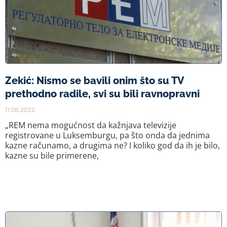
Zekić: Nismo se bavili onim što su TV
prethodno radile, svi su bili ravnopravni
11.08.2022.
„REM nema mogućnost da kažnjava televizije
registrovane u Luksemburgu, pa što onda da jednima
kazne računamo, a drugima ne? I koliko god da ih je bilo,
kazne su bile primerene,