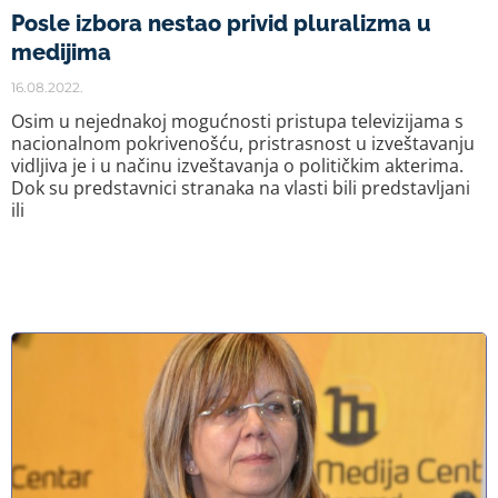
Posle izbora nestao privid pluralizma u
medijima
16.08.2022.
Osim u nejednakoj mogućnosti pristupa televizijama s
nacionalnom pokrivenošću, pristrasnost u izveštavanju
vidljiva je i u načinu izveštavanja o političkim akterima.
Dok su predstavnici stranaka na vlasti bili predstavljani
ili