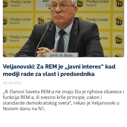
Veljanovski: Za REM je „javni interes“ kad
mediji rade za vlast i predsednika
08.08.2022.
„Ili članovi Saveta REM-a ne znaju šta je njihova obaveza i
funkcija REM-a, ili svesno krše principe, zakon i
standarde demokratskog sveta“, rekao je Veljanovski u
Novom danu na N1,