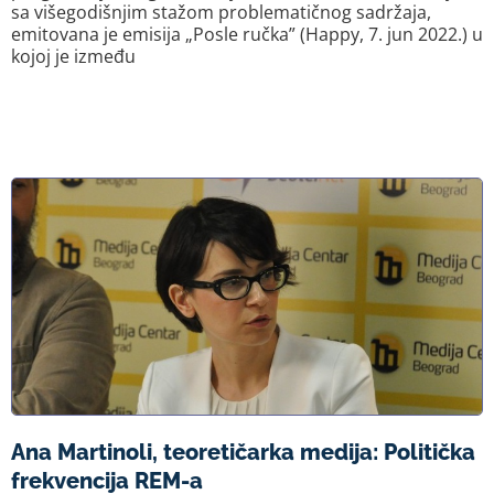
sa višegodišnjim stažom problematičnog sadržaja,
emitovana je emisija „Posle ručka” (Happy, 7. jun 2022.) u
kojoj je između
Ana Martinoli, teoretičarka medija: Politička
frekvencija REM-a