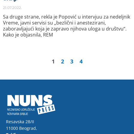
21.07.2022.
Sa druge strane, rekla je Popović u intervjuu za nedeljnik
Vreme, javni servisi su „bezlični i anestezirani,
zaboravljajući koja je zapravo njihova uloga u društvu“.
Kako je objasnila, REM
1
2
3
4
Resavska 28/II
11000 Beograd,