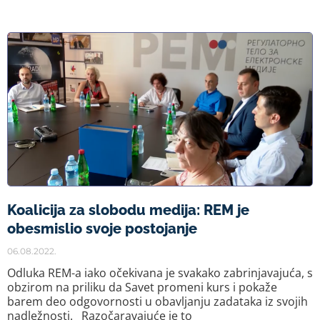
Koalicija za slobodu medija: REM je
obesmislio svoje postojanje
06.08.2022.
Odluka REM-a iako očekivana je svakako zabrinjavajuća, s
obzirom na priliku da Savet promeni kurs i pokaže
barem deo odgovornosti u obavljanju zadataka iz svojih
nadležnosti. Razočaravajuće je to