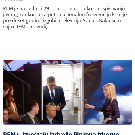
REM je na sednici 29. jula doneo odluku o raspisivanju
javnog konkursa za petu nacionalnu frekvenciju koju je
pre deset godina izgubila televizija Avala. Kako se na
sajtu REM-a navodi,
REM u izveštaju izdvojio Pinkove izborne