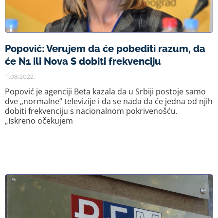
Popović: Verujem da će pobediti razum, da
će N1 ili Nova S dobiti frekvenciju
11.08.2022.
Popović je agenciji Beta kazala da u Srbiji postoje samo
dve „normalne“ televizije i da se nada da će jedna od njih
dobiti frekvenciju s nacionalnom pokrivenošću.
„Iskreno očekujem