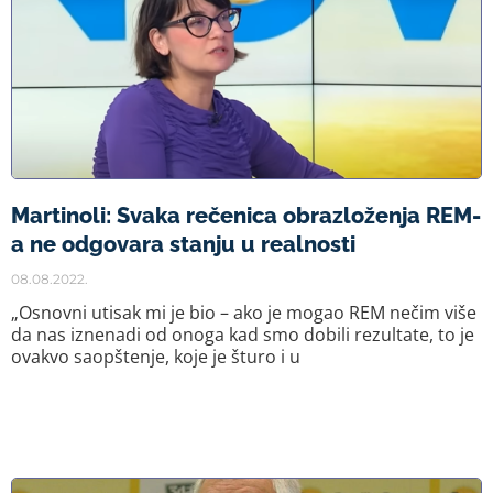
Martinoli: Svaka rečenica obrazloženja REM-
a ne odgovara stanju u realnosti
08.08.2022.
„Osnovni utisak mi je bio – ako je mogao REM nečim više
da nas iznenadi od onoga kad smo dobili rezultate, to je
ovakvo saopštenje, koje je šturo i u