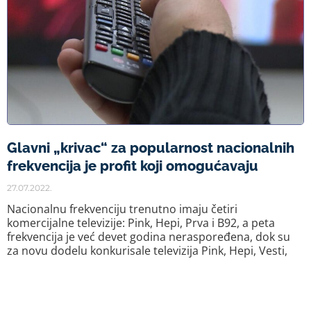
Glavni „krivac“ za popularnost nacionalnih
frekvencija je profit koji omogućavaju
27.07.2022.
Nacionalnu frekvenciju trenutno imaju četiri
komercijalne televizije: Pink, Hepi, Prva i B92, a peta
frekvencija je već devet godina neraspoređena, dok su
za novu dodelu konkurisale televizija Pink, Hepi, Vesti,