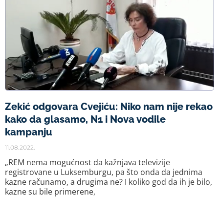
Zekić odgovara Cvejiću: Niko nam nije rekao
kako da glasamo, N1 i Nova vodile
kampanju
11.08.2022.
„REM nema mogućnost da kažnjava televizije
registrovane u Luksemburgu, pa što onda da jednima
kazne računamo, a drugima ne? I koliko god da ih je bilo,
kazne su bile primerene,