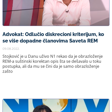
Advokat: Odlučio diskrecioni kriterijum, ko
se više dopadne članovima Saveta REM
09.08.2022.
Stojković je u Danu uživo N1 rekao da je obrazloženje
REM-a suštinski korektan opis šta se dešavalo u toku
postupka, ali da mu se čini da je samo obrazloženje
zašto