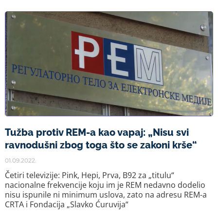
Tužba protiv REM-a kao vapaj: „Nisu svi
ravnodušni zbog toga što se zakoni krše“
01.09.2022.
Četiri televizije: Pink, Hepi, Prva, B92 za „titulu“
nacionalne frekvencije koju im je REM nedavno dodelio
nisu ispunile ni minimum uslova, zato na adresu REM-a
CRTA i Fondacija „Slavko Ćuruvija“