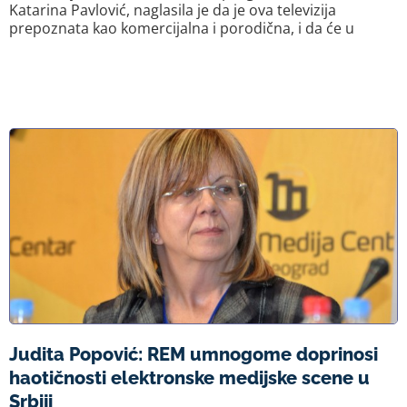
Katarina Pavlović, naglasila je da je ova televizija
prepoznata kao komercijalna i porodična, i da će u
Judita Popović: REM umnogome doprinosi
haotičnosti elektronske medijske scene u
Srbiji