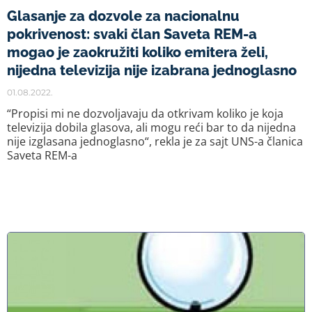
Glasanje za dozvole za nacionalnu
pokrivenost: svaki član Saveta REM-a
mogao je zaokružiti koliko emitera želi,
nijedna televizija nije izabrana jednoglasno
01.08.2022.
“Propisi mi ne dozvoljavaju da otkrivam koliko je koja
televizija dobila glasova, ali mogu reći bar to da nijedna
nije izglasana jednoglasno“, rekla je za sajt UNS-a članica
Saveta REM-a