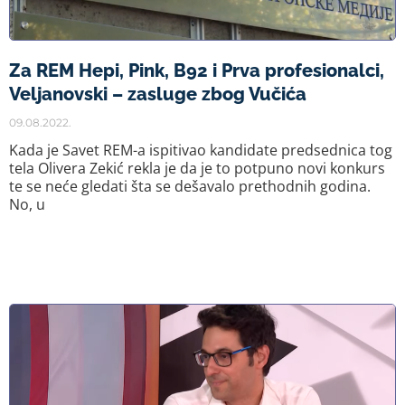
Za REM Hepi, Pink, B92 i Prva profesionalci,
Veljanovski – zasluge zbog Vučića
09.08.2022.
Kada je Savet REM-a ispitivao kandidate predsednica tog
tela Olivera Zekić rekla je da je to potpuno novi konkurs
te se neće gledati šta se dešavalo prethodnih godina.
No, u