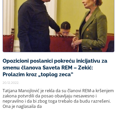
Opozicioni poslanici pokreću inicijativu za
smenu članova Saveta REM – Zekić:
Prolazim kroz „toplog zeca“
20.12.2022.
Tatjana Manojlović je rekla da su članovi REM-a kršenjem
zakona potvrdili da posao obavljaju nesavesno i
nepravilno i da bi zbog toga trebalo da budu razrešeni.
Ona je naglasaila da