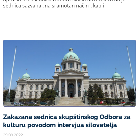
sednica sazvana „na sramotan način“, kao i
Zakazana sednica skupštinskog Odbora za
kulturu povodom intervjua silovatelja
29.09.2022.