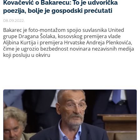
Kovačević o Bakarecu: To je udvorička
poezija, bolje je gospodski prećutati
08.09.2022.
Bakarec je foto-montažom spojio suvlasnika United
grupe Dragana Šolaka, kosovskog premijera vlade
Aljbina Kurtija i premijera Hrvatske Andreja Plenkovića,
čime je ugrozio bezbednost novinara nezavisnih medija
koji posluju u okviru