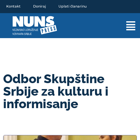
Pređi
Kontakt
Doniraj
Uplati članarinu
na
sadržaj
Mai
Men
Odbor Skupštine
Srbije za kulturu i
informisanje