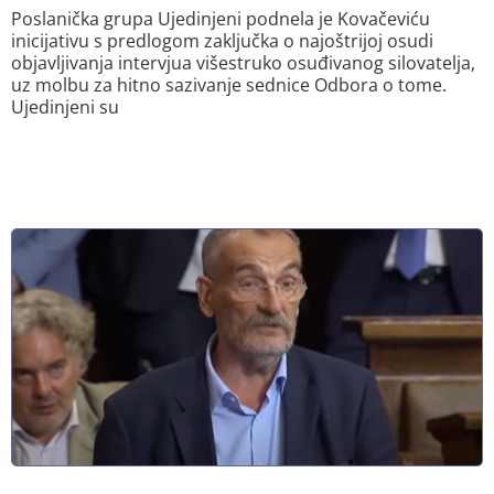
Poslanička grupa Ujedinjeni podnela je Kovačeviću
inicijativu s predlogom zaključka o najoštrijoj osudi
objavljivanja intervjua višestruko osuđivanog silovatelja,
uz molbu za hitno sazivanje sednice Odbora o tome.
Ujedinjeni su