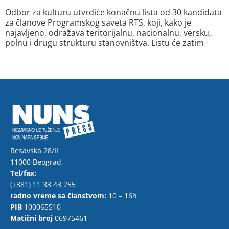
Odbor za kulturu utvrdiće konačnu lista od 30 kandidata
za članove Programskog saveta RTS, koji, kako je
najavljeno, odražava teritorijalnu, nacionalnu, versku,
polnu i drugu strukturu stanovništva. Listu će zatim
Resavska 28/II
11000 Beograd,
Tel/fax:
(+381) 11 33 43 255
radno vreme sa članstvom:
10 – 16h
PIB
100065510
Matični broj
06975461