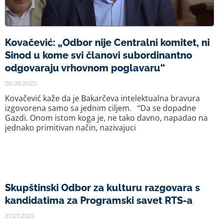
Kovačević: „Odbor nije Centralni komitet, ni
Sinod u kome svi članovi subordinantno
odgovaraju vrhovnom poglavaru“
05.09.2022.
Kovačević kaže da je Bakarčeva intelektualna bravura
izgovorena samo sa jednim ciljem. “Da se dopadne
Gazdi. Onom istom koga je, ne tako davno, napadao na
jednako primitivan način, nazivajuci
Skupštinski Odbor za kulturu razgovara s
kandidatima za Programski savet RTS-a
27.07.2021.