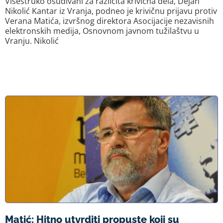
Višestruko osuđivani za različita krivična dela, Dejan
Nikolić Kantar iz Vranja, podneo je krivičnu prijavu protiv
Verana Matića, izvršnog direktora Asocijacije nezavisnih
elektronskih medija, Osnovnom javnom tužilaštvu u
Vranju. Nikolić
Matić: Hitno utvrditi propuste koji su