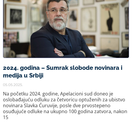
2024. godina – Sumrak slobode novinara i
medija u Srbiji
05.05.2025.
Na početku 2024. godine, Apelacioni sud doneo je
oslobađajuću odluku za četvoricu optuženih za ubistvo
novinara Slavka Ćuruvije, posle dve prvostepeno
osuđujuće odluke na ukupno 100 godina zatvora, nakon
15