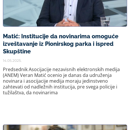
Matić: Institucije da novinarima omoguće
izveštavanje iz Pionirskog parka i ispred
Skupštine
14.05.2025.
Predsednik Asocijacije nezavisnih elektronskih medija
(ANEM) Veran Matić ocenio je danas da udruženja
novinara i asocijacije medija moraju jedinstveno
zahtevati od nadležnih institucija, pre svega policije i
tužilaštva, da novinarima