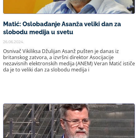
Matić: Oslobađanje Asanža veliki dan za
slobodu medija u svetu
26.06.2024.
Osnivač Vikiliksa Džulijan Asanž pušten je danas iz
britanskog zatvora, a izvršni direktor Asocijacije
nezavisnih elektronskih medija (ANEM) Veran Matić ističe
da je to veliki dan za slobodu medija i