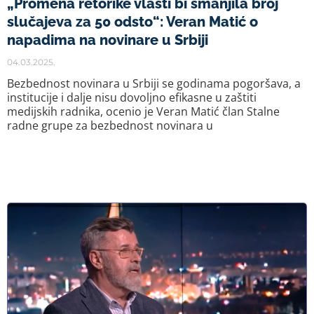
„Promena retorike vlasti bi smanjila broj
slučajeva za 50 odsto“: Veran Matić o
napadima na novinare u Srbiji
04.03.2025.
Bezbednost novinara u Srbiji se godinama pogoršava, a
institucije i dalje nisu dovoljno efikasne u zaštiti
medijskih radnika, ocenio je Veran Matić član Stalne
radne grupe za bezbednost novinara u