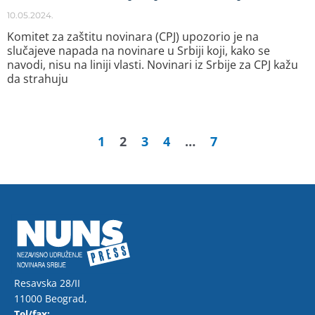
10.05.2024.
Komitet za zaštitu novinara (CPJ) upozorio je na
slučajeve napada na novinare u Srbiji koji, kako se
navodi, nisu na liniji vlasti. Novinari iz Srbije za CPJ kažu
da strahuju
1
2
3
4
…
7
Resavska 28/II
11000 Beograd,
Tel/fax: