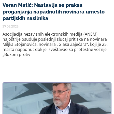
Veran Matić: Nastavlja se praksa
proganjanja napadnutih novinara umesto
partijskih nasilnika
27.05.2025.
Asocijacija nezavisnih elektronskih medija (ANEM)
najoštrije osuđuje poslednji slučaj pritiska na novinara
Miljka Stojanovića, novinara „Glasa Zaječara“, koji je 25.
marta napadnut dok je izveštavao sa protestne vožnje
„Bukom protiv