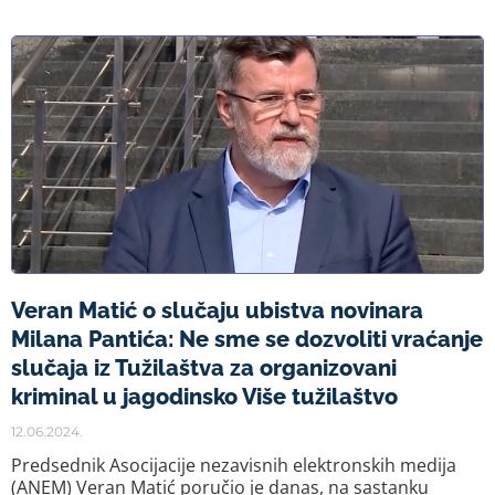
Veran Matić o slučaju ubistva novinara
Milana Pantića: Ne sme se dozvoliti vraćanje
slučaja iz Tužilaštva za organizovani
kriminal u jagodinsko Više tužilaštvo
12.06.2024.
Predsednik Asocijacije nezavisnih elektronskih medija
(ANEM) Veran Matić poručio je danas, na sastanku