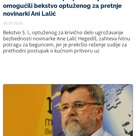
omogućili bekstvo optuženog za pretnje
novinarki Ani Lalić
05.07.2024.
Bekstvo S. I., optuženog za krivično delo ugrožavanje
bezbednosti novinarke Ane Lalić Hegediš, zahteva hitnu
potragu za beguncem, jer je prekršio rešenje sudije za
prethodni postupak o kućnom pritvoru uz