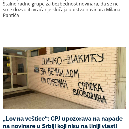
Stalne radne grupe za bezbednost novinara, da se ne
sme dozvoliti vraćanje slučaja ubistva novinara Milana
Pantića
„Lov na veštice“: CPJ upozorava na napade
na novinare u Srbiji koji nisu na liniji vlasti