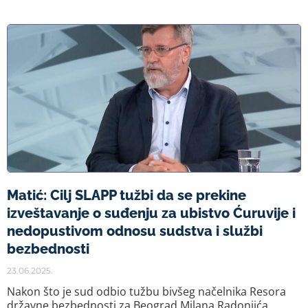
Matić: Cilj SLAPP tužbi da se prekine
izveštavanje o suđenju za ubistvo Ćuruvije i
nedopustivom odnosu sudstva i službi
bezbednosti
23.06.2025.
Nakon što je sud odbio tužbu bivšeg načelnika Resora
državne bezbednosti za Beograd Milana Radonjića