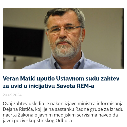
Veran Matić uputio Ustavnom sudu zahtev
za uvid u inicijativu Saveta REM-a
20.09.2024.
Ovaj zahtev usledio je nakon izjave ministra informisanja
Dejana Ristića, koji je na sastanku Radne grupe za izradu
nacrta Zakona o javnim medijskim servisima naveo da
javni poziv skupštinskog Odbora