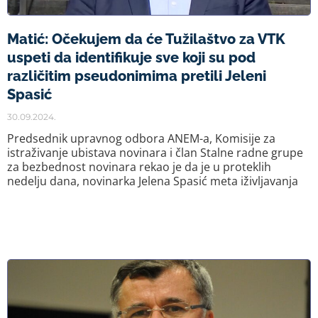
Matić: Očekujem da će Tužilaštvo za VTK
uspeti da identifikuje sve koji su pod
različitim pseudonimima pretili Jeleni
Spasić
30.09.2024.
Predsednik upravnog odbora ANEM-a, Komisije za
istraživanje ubistava novinara i član Stalne radne grupe
za bezbednost novinara rekao je da je u proteklih
nedelju dana, novinarka Jelena Spasić meta iživljavanja