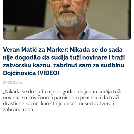
Veran Matić za Marker: Nikada se do sada
nije dogodilo da sudija tuži novinare i traži
zatvorsku kaznu, zabrinut sam za sudbinu
Dojčinovića (VIDEO)
27.09.2024.
„Nikada se do sada nije dogodilo da jedan sudija tuži
novinare u krivičnom i parničnom procesu i da traži
drastične kazne, kao što je deset meseci zatvora i
zabrana rada