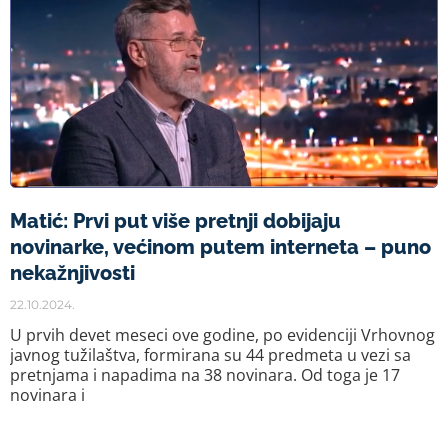
Matić: Prvi put više pretnji dobijaju
novinarke, većinom putem interneta – puno
nekažnjivosti
22.10.2024.
U prvih devet meseci ove godine, po evidenciji Vrhovnog
javnog tužilaštva, formirana su 44 predmeta u vezi sa
pretnjama i napadima na 38 novinara. Od toga je 17
novinara i