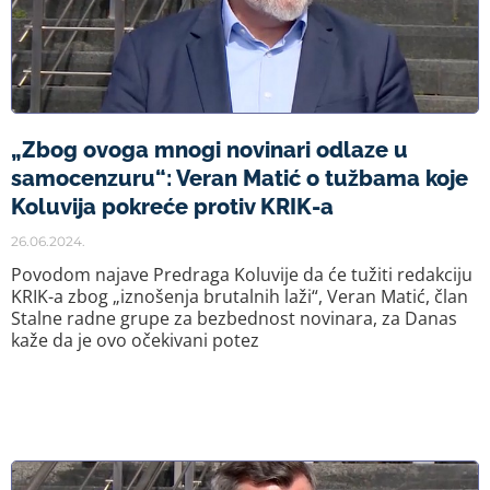
„Zbog ovoga mnogi novinari odlaze u
samocenzuru“: Veran Matić o tužbama koje
Koluvija pokreće protiv KRIK-a
26.06.2024.
Povodom najave Predraga Koluvije da će tužiti redakciju
KRIK-a zbog „iznošenja brutalnih laži“, Veran Matić, član
Stalne radne grupe za bezbednost novinara, za Danas
kaže da je ovo očekivani potez