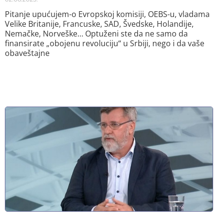
Pitanje upućujem-o Evropskoj komisiji, OEBS-u, vladama
Velike Britanije, Francuske, SAD, Švedske, Holandije,
Nemačke, Norveške… Optuženi ste da ne samo da
finansirate „obojenu revoluciju“ u Srbiji, nego i da vaše
obaveštajne