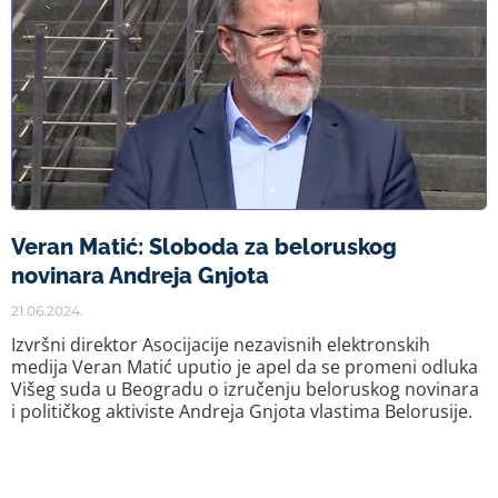
Veran Matić: Sloboda za beloruskog
novinara Andreja Gnjota
21.06.2024.
Izvršni direktor Asocijacije nezavisnih elektronskih
medija Veran Matić uputio je apel da se promeni odluka
Višeg suda u Beogradu o izručenju beloruskog novinara
i političkog aktiviste Andreja Gnjota vlastima Belorusije.