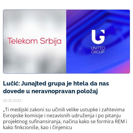
Lučić: Junajted grupa je htela da nas
dovede u neravnopravan položaj
30.10.2023.
„Ti medijski zakoni su učinili velike ustupke i zahtevima
Evropske komisije i nezavisnih udruženja i po pitanju
projektnog sufinansiranja, načina kako se formira REM i
kako finkcioniše, kao i činjenicu