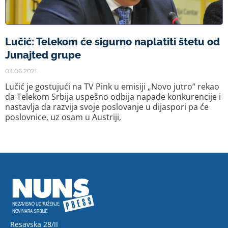
Lučić: Telekom će sigurno naplatiti štetu od
Junajted grupe
03.06.2021.
Lučić je gostujući na TV Pink u emisiji „Novo jutro“ rekao
da Telekom Srbija uspešno odbija napade konkurencije i
nastavlja da razvija svoje poslovanje u dijaspori pa će
poslovnice, uz osam u Austriji,
Resavska 28/II