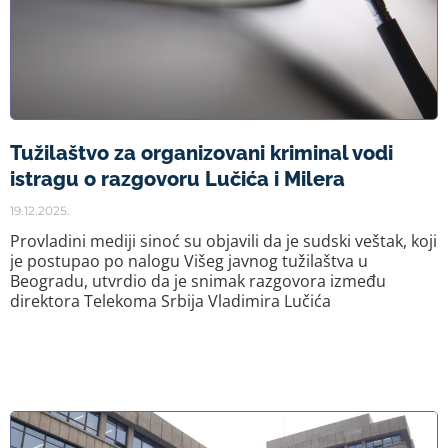
Tužilaštvo za organizovani kriminal vodi
istragu o razgovoru Lučića i Milera
19.12.2025.
Provladini mediji sinoć su objavili da je sudski veštak, koji
je postupao po nalogu Višeg javnog tužilaštva u
Beogradu, utvrdio da je snimak razgovora između
direktora Telekoma Srbija Vladimira Lučića