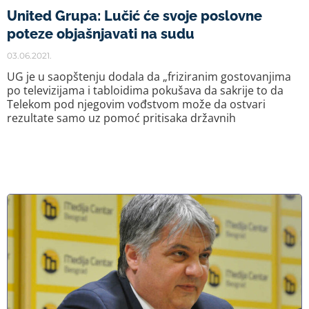
United Grupa: Lučić će svoje poslovne
poteze objašnjavati na sudu
03.06.2021.
UG je u saopštenju dodala da „friziranim gostovanjima
po televizijama i tabloidima pokušava da sakrije to da
Telekom pod njegovim vođstvom može da ostvari
rezultate samo uz pomoć pritisaka državnih