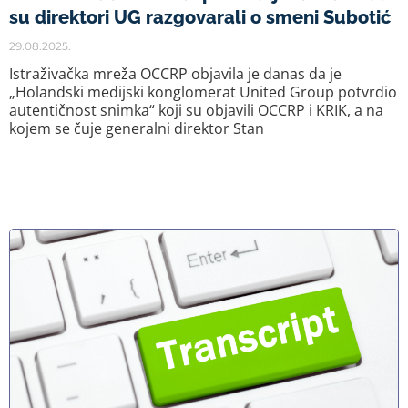
su direktori UG razgovarali o smeni Subotić
29.08.2025.
Istraživačka mreža OCCRP objavila je danas da je
„Holandski medijski konglomerat United Group potvrdio
autentičnost snimka“ koji su objavili OCCRP i KRIK, a na
kojem se čuje generalni direktor Stan