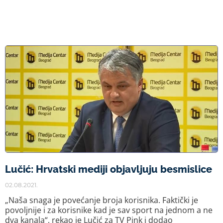
Lučić: Hrvatski mediji objavljuju besmislice
02.08.2021.
„Naša snaga je povećanje broja korisnika. Faktički je
povoljnije i za korisnike kad je sav sport na jednom a ne
dva kanala“, rekao je Lučić za TV Pink i dodao