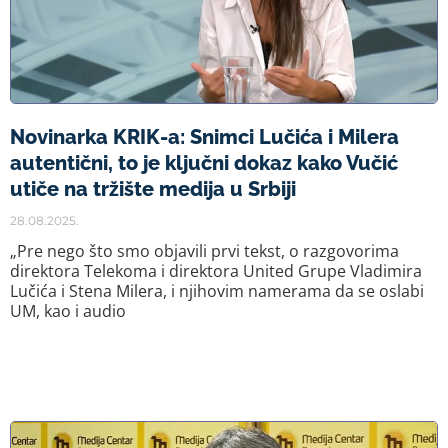
Novinarka KRIK-a: Snimci Lučića i Milera
autentični, to je ključni dokaz kako Vučić
utiče na tržište medija u Srbiji
28.08.2025.
„Pre nego što smo objavili prvi tekst, o razgovorima
direktora Telekoma i direktora United Grupe Vladimira
Lučića i Stena Milera, i njihovim namerama da se oslabi
UM, kao i audio