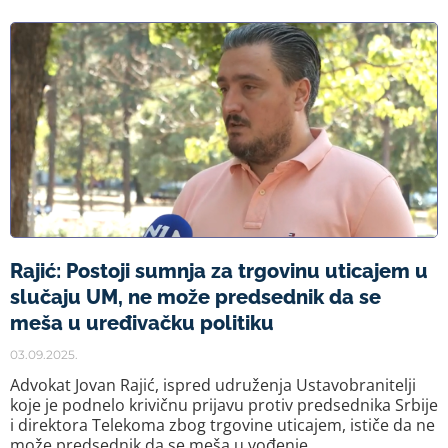
Rajić: Postoji sumnja za trgovinu uticajem u
slučaju UM, ne može predsednik da se
meša u uređivačku politiku
03.09.2025.
Advokat Jovan Rajić, ispred udruženja Ustavobranitelji
koje je podnelo krivičnu prijavu protiv predsednika Srbije
i direktora Telekoma zbog trgovine uticajem, ističe da ne
može predsednik da se meša u vođenje