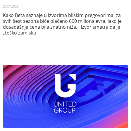
21.07.2021.
Kako Beta saznaje u izvorima bliskim pregovorima, za
svih šest sezona biće plaćeno 600 miliona evra, iako je
dosadašnja cena bila znatno niža. Izvor smatra da je
„teško zamisliti