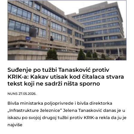
Suđenje po tužbi Tanasković protiv
KRIK-a: Kakav utisak kod čitalaca stvara
tekst koji ne sadrži ništa sporno
NUNS
27.05.2026.
Bivša ministarka poljoprivrede i bivša direktorka
„Infrastrukture železnice” Jelena Tanasković danas je u
iskazu po svojoj drugoj tužbi protiv KRIK-a rekla da ju je
najviše