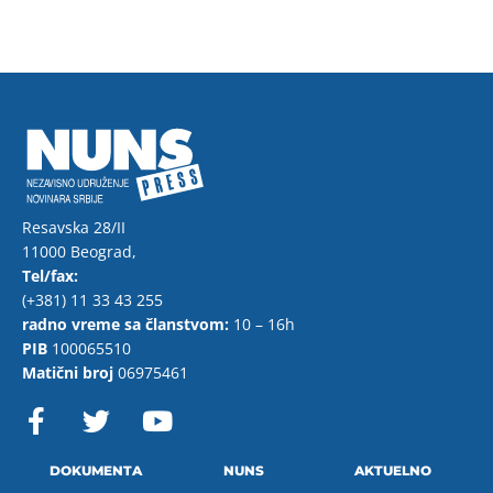
Resavska 28/II
11000 Beograd,
Tel/fax:
(+381) 11 33 43 255
radno vreme sa članstvom:
10 – 16h
PIB
100065510
Matični broj
06975461
F
T
Y
a
w
o
c
i
u
e
t
t
DOKUMENTA
NUNS
AKTUELNO