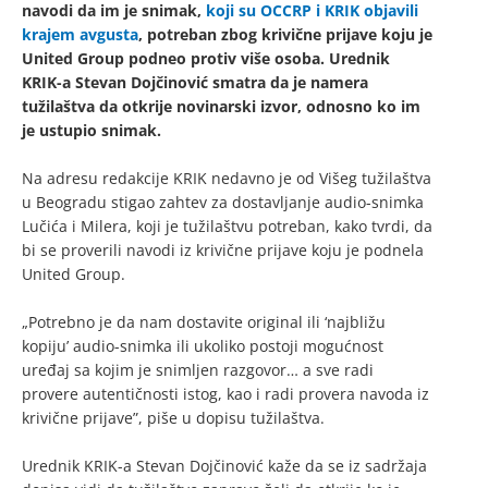
navodi da im je snimak,
koji su OCCRP i KRIK objavili
krajem avgusta
, potreban zbog krivične prijave koju je
United Group podneo protiv više osoba. Urednik
KRIK-a Stevan Dojčinović smatra da je namera
tužilaštva da otkrije novinarski izvor, odnosno ko im
je ustupio snimak.
Na adresu redakcije KRIK nedavno je od Višeg tužilaštva
u Beogradu stigao zahtev za dostavljanje audio-snimka
Lučića i Milera, koji je tužilaštvu potreban, kako tvrdi, da
bi se proverili navodi iz krivične prijave koju je podnela
United Group.
„Potrebno je da nam dostavite original ili ‘najbližu
kopiju’ audio-snimka ili ukoliko postoji mogućnost
uređaj sa kojim je snimljen razgovor… a sve radi
provere autentičnosti istog, kao i radi provera navoda iz
krivične prijave”, piše u dopisu tužilaštva.
Urednik KRIK-a Stevan Dojčinović kaže da se iz sadržaja