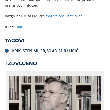
prema ovom slučaju.
Razgovor Lučića i Milera
možete poslušati ovde.
Izvor:
KRIK
TAGOVI
KRIK
,
STEN MILER
,
VLADIMIR LUČIĆ
IZDVOJENO