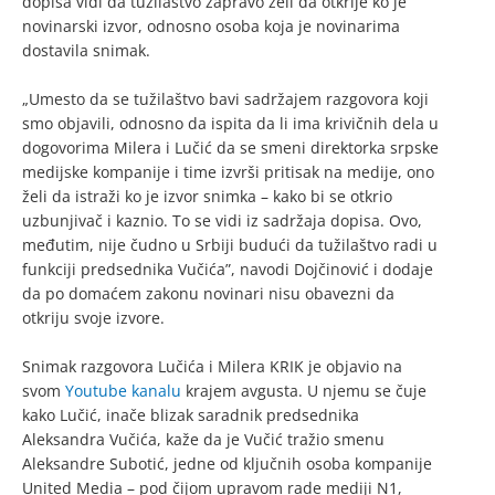
dopisa vidi da tužilaštvo zapravo želi da otkrije ko je
novinarski izvor, odnosno osoba koja je novinarima
dostavila snimak.
„Umesto da se tužilaštvo bavi sadržajem razgovora koji
smo objavili, odnosno da ispita da li ima krivičnih dela u
dogovorima Milera i Lučić da se smeni direktorka srpske
medijske kompanije i time izvrši pritisak na medije, ono
želi da istraži ko je izvor snimka – kako bi se otkrio
uzbunjivač i kaznio. To se vidi iz sadržaja dopisa. Ovo,
međutim, nije čudno u Srbiji budući da tužilaštvo radi u
funkciji predsednika Vučića”, navodi Dojčinović i dodaje
da po domaćem zakonu novinari nisu obavezni da
otkriju svoje izvore.
Snimak razgovora Lučića i Milera KRIK je objavio na
svom
Youtube kanalu
krajem avgusta. U njemu se čuje
kako Lučić, inače blizak saradnik predsednika
Aleksandra Vučića, kaže da je Vučić tražio smenu
Aleksandre Subotić, jedne od ključnih osoba kompanije
United Media – pod čijom upravom rade mediji N1,