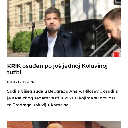
KRIK osuđen po još jednoj Koluvinoj
tužbi
NUNS
16.06.2026.
Sudija Višeg suda u Beogradu Ana V. Milošević osudila
je KRIK zbog sedam vesti iz 2021. u kojima su novinari
za Predraga Koluviju, kome se