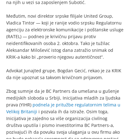
na njih u vezi sa zaposlenjem Subotić.
Međutim, novi direktor srpske filijale United Group,
Vladica Tintor — koji je ranije vodio srpsku Regulatornu
agenciju za elektronske komunikacije i poštanske usluge
(RATEL) — podneo je krivičnu prijavu protiv
neidentifikovanih osoba 2. oktobra. Tako je tužilac
Aleksandar Milošević istog dana zatražio snimak od
KRIK-a kako bi „proverio njegovu autentičnost“.
Advokat Junajted grupe, Bogdan Gecić, rekao je za KRIK
da nije upoznat sa takvom krivičnom prijavom.
Zbog sumnje da je BC Partners da umešana u gušenje
medijskih sloboda u Srbiji, Inicijativa mladih za ljudska
prava (YIHR)
podnela je pritužbe regulatornim telima u
Velikoj Britaniji
i pozvala ih da istraže. Osim toga,
Inicijativa je zajedno sa više organizacija civilnog
društva uputila i pismo investitorima BC Partners-a,
pozivajući ih da povuku svoja ulaganja u ovu firmu ako
ne bude pokazala spremnost da se odgovorno postavi