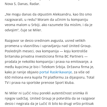
Nova S, Danas, Radar.
„Ne mogu danas da otpustim Aleksandru, kao što smo
razgovarali, u redu? Moram da učinim tu kompaniju
veoma malom u Srbiji, ako razumete šta mislim, i da je
odvojim“, čuje se Miler.
Razgovor se desio sredinom avgusta, usred velikih
promena u vlasništvu i upravljanju nad United Group.
Poslednjih meseci, ova kompanija — koju kontroliše
britanska privatna investiciona firma BC Partners —
prodala je nekoliko kompanija i prava na emitovanje, a
među kupcima je bio i Telekom Srbija. Državna firma je,
kako je ranije objavio
portal Raskrikavanje
, za više od
650 miliona evra kupila TV platformu za dijasporu, Total
TV i prava na sportske prenose Sport kluba.
Ni Miler ni Lučić nisu porekli autentičnost snimka ili
njegov sadržaj. United Group je potvrdila da se razgovor
desio i negirala da je Lučić ili bilo ko drugi vršio pritisak