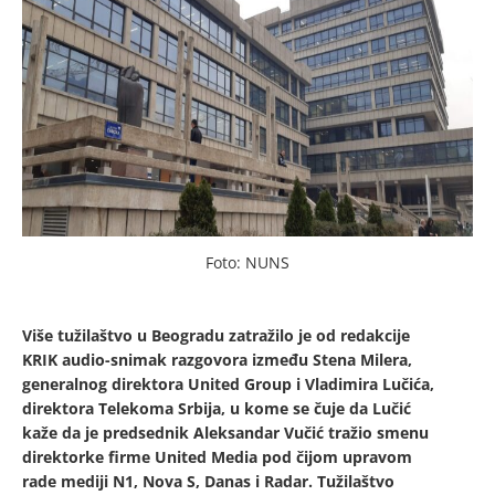
Foto: NUNS
Više tužilaštvo u Beogradu zatražilo je od redakcije
KRIK audio-snimak razgovora između Stena Milera,
generalnog direktora United Group i Vladimira Lučića,
direktora Telekoma Srbija, u kome se čuje da Lučić
kaže da je predsednik Aleksandar Vučić tražio smenu
direktorke firme United Media pod čijom upravom
rade mediji N1, Nova S, Danas i Radar. Tužilaštvo