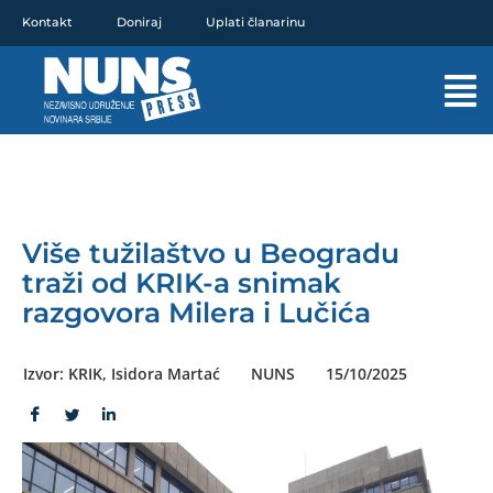
Pređi
Kontakt
Doniraj
Uplati članarinu
na
sadržaj
Mai
Men
Više tužilaštvo u Beogradu
traži od KRIK-a snimak
razgovora Milera i Lučića
Izvor: KRIK, Isidora Martać
NUNS
15/10/2025