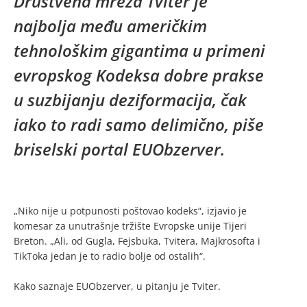
Društvena mreža Tviter je
najbolja među američkim
tehnološkim gigantima u primeni
evropskog Kodeksa dobre prakse
u suzbijanju deziformacija, čak
iako to radi samo delimično, piše
briselski portal EUObzerver.
„Niko nije u potpunosti poštovao kodeks“, izjavio je
komesar za unutrašnje tržište Evropske unije Tijeri
Breton. „Ali, od Gugla, Fejsbuka, Tvitera, Majkrosofta i
TikToka jedan je to radio bolje od ostalih“.
Kako saznaje EUObzerver, u pitanju je Tviter.