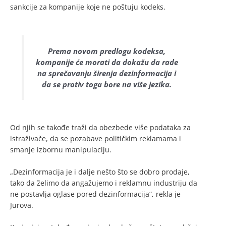
sankcije za kompanije koje ne poštuju kodeks.
Prema novom predlogu kodeksa,
kompanije će morati da dokažu da rade
na sprečavanju širenja dezinformacija i
da se protiv toga bore na više jezika.
Od njih se takođe traži da obezbede više podataka za
istraživače, da se pozabave političkim reklamama i
smanje izbornu manipulaciju.
„Dezinformacija je i dalje nešto što se dobro prodaje,
tako da želimo da angažujemo i reklamnu industriju da
ne postavlja oglase pored dezinformacija“, rekla je
Jurova.