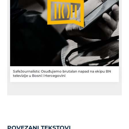
SafeJournalists: Osuđujemo brutalan napad na ekipu BN
televizije u Bosni i Hercegovini
POVEZANI TEKSTOVI