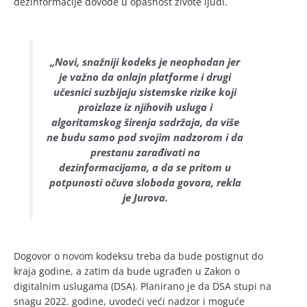
dezinformacije dovode u opasnost živote ljudi.
„Novi, snažniji kodeks je neophodan jer
je važno da onlajn platforme i drugi
učesnici suzbijaju sistemske rizike koji
proizlaze iz njihovih usluga i
algoritamskog širenja sadržaja, da više
ne budu samo pod svojim nadzorom i da
prestanu zarađivati na
dezinformacijama, a da se pritom u
potpunosti očuva sloboda govora, rekla
je Jurova.
Dogovor o novom kodeksu treba da bude postignut do
kraja godine, a zatim da bude ugrađen u Zakon o
digitalnim uslugama (DSA). Planirano je da DSA stupi na
snagu 2022. godine, uvodeći veći nadzor i moguće