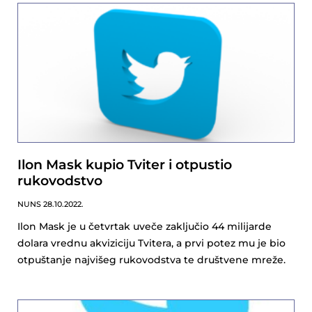
Ilon Mask kupio Tviter i otpustio
rukovodstvo
NUNS
28.10.2022.
Ilon Mask je u četvrtak uveče zaključio 44 milijarde
dolara vrednu akviziciju Tvitera, a prvi potez mu je bio
otpuštanje najvišeg rukovodstva te društvene mreže.