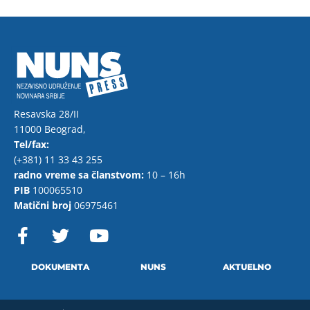
Resavska 28/II
11000 Beograd,
Tel/fax:
(+381) 11 33 43 255
radno vreme sa članstvom:
10 – 16h
PIB
100065510
Matični broj
06975461
F
T
Y
a
w
o
c
i
u
e
t
t
DOKUMENTA
NUNS
AKTUELNO
b
t
u
o
e
b