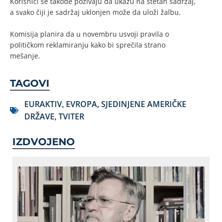
Korisnici se takođe pozivaju da ukažu na štetan sadržaj,
a svako čiji je sadržaj uklonjen može da uloži žalbu.
Komisija planira da u novembru usvoji pravila o
političkom reklamiranju kako bi sprečila strano
mešanje.
TAGOVI
EURAKTIV
,
EVROPA
,
SJEDINJENE AMERIČKE
DRŽAVE
,
TVITER
IZDVOJENO