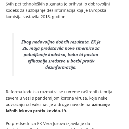
Svih pet tehnoloških giganata je prihvatilo dobrovoljni
kodeks za suzbijanje dezinformacija koji je Evropska
komisija sastavila 2018. godine.
Zbog nedovoljno dobrih rezultata, EK je
26. maja predstavila nove smernice za
poboljšanje kodeksa, kako bi postao
efikasnije sredstvo u borbi protiv
dezinformacija.
Reforma kodeksa razmatra se u vreme raširenih teorija
zavera u vezi s pandemijom korona virusa, koje neke
odvraćaju od vakcinacije a druge navode na
uzimanje
lažnih lekova protiv kovida-19.
Potpredsednica EK Vera Jurova izjavila je da