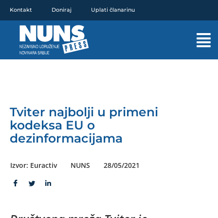
Pređi
Kontakt
Doniraj
Uplati članarinu
na
sadržaj
Mai
Men
Tviter najbolji u primeni
kodeksa EU o
dezinformacijama
Izvor: Euractiv
NUNS
28/05/2021