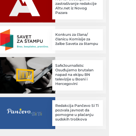
zastrašivanje redakcije
A1tv.net iz Novog
Pazara
Konkurs za člana/
članicu Komisije za
žalbe Saveta za štampu
SafeJournalists:
Osuđujemo brutalan
napad na ekipu BN
televizije u Bosni i
Hercegovini
Redakcija Pančevo Si Ti
pozvala javnost da
pomogne u plaćanju
sudskih troškova