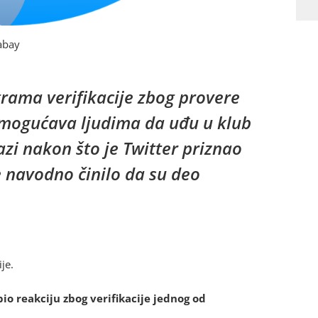
abay
grama verifikacije zbog provere
 omogućava ljudima da uđu u klub
i nakon što je Twitter priznao
e navodno činilo da su deo
je.
bio reakciju zbog verifikacije jednog od