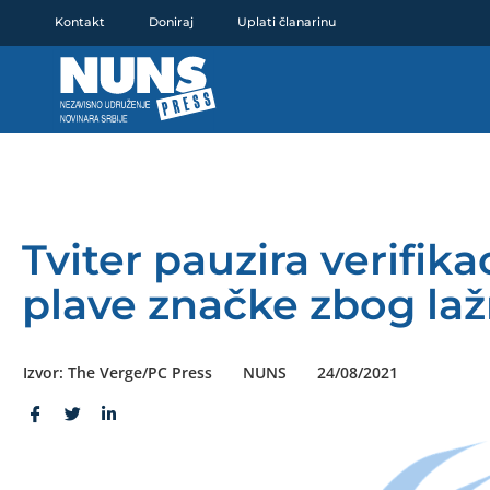
Pređi
Kontakt
Doniraj
Uplati članarinu
na
sadržaj
Tviter pauzira verifika
plave značke zbog laž
Izvor: The Verge/PC Press
NUNS
24/08/2021