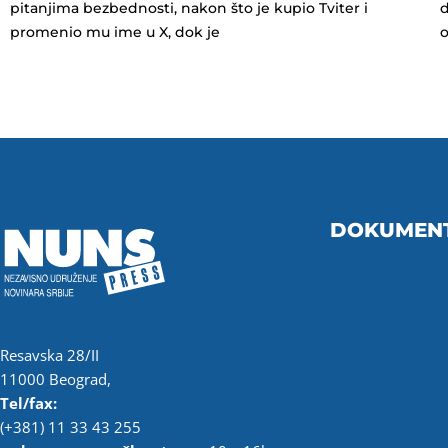
pitanjima bezbednosti, nakon što je kupio Tviter i
d
promenio mu ime u X, dok je
o
DOKUMEN
Resavska 28/II
11000 Beograd,
Tel/fax:
(+381) 11 33 43 255