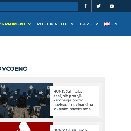
F
T
Y
a
w
o
c
i
u
e
t
t
b
t
u
o
e
b
I-PRIMENI
PUBLIKACIJE
BAZE
EN
o
r
e
k
-
f
DVOJENO
NUNS: Jul – talas
ozbiljnih pretnji,
kampanje protiv
novinara i novinarki na
lokalnim televizijama
NUNS: Osuđujemo