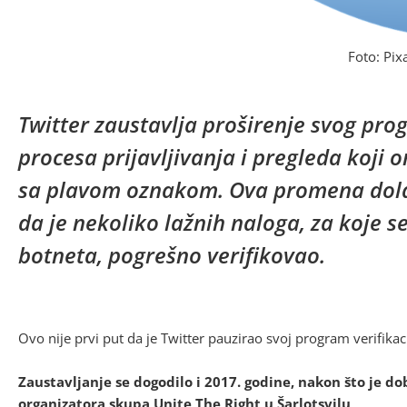
Foto: Pix
Twitter zaustavlja proširenje svog pro
procesa prijavljivanja i pregleda koji
sa plavom oznakom. Ova promena dolaz
da je nekoliko lažnih naloga, za koje s
botneta, pogrešno verifikovao.
Ovo nije prvi put da je Twitter pauzirao svoj program verifikaci
Zaustavljanje se dogodilo i 2017. godine, nakon što je do
organizatora skupa Unite The Right u Šarlotsvilu
.