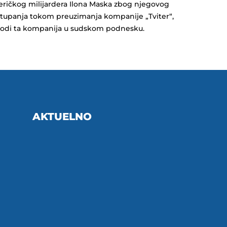
ričkog milijardera Ilona Maska zbog njegovog
tupanja tokom preuzimanja kompanije „Tviter“,
odi ta kompanija u sudskom podnesku.
AKTUELNO