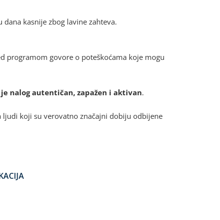
u dana kasnije zbog lavine zahteva.
rified programom govore o poteškoćama koje mogu
je nalog autentičan, zapažen i aktivan
.
 ljudi koji su verovatno značajni dobiju odbijene
KACIJA