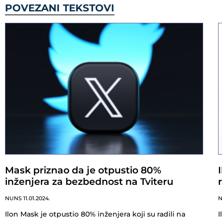
POVEZANI TEKSTOVI
Mask priznao da je otpustio 80%
inženjera za bezbednost na Tviteru
NUNS
11.01.2024.
Ilon Mask je otpustio 80% inženjera koji su radili na
I