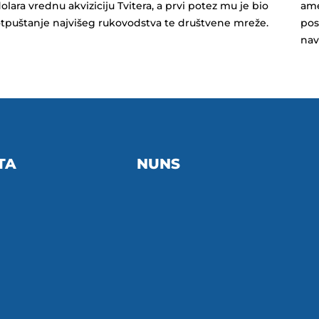
olara vrednu akviziciju Tvitera, a prvi potez mu je bio
ame
tpuštanje najvišeg rukovodstva te društvene mreže.
pos
nav
TA
NUNS