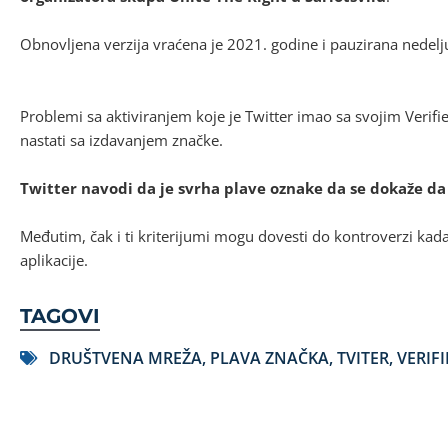
Obnovljena verzija vraćena je 2021. godine i pauzirana nedelj
Problemi sa aktiviranjem koje je Twitter imao sa svojim Ve
nastati sa izdavanjem značke.
Twitter navodi da je svrha plave oznake da se dokaže da 
Međutim, čak i ti kriterijumi mogu dovesti do kontroverzi kada
aplikacije.
TAGOVI
DRUŠTVENA MREŽA
,
PLAVA ZNAČKA
,
TVITER
,
VERIFI