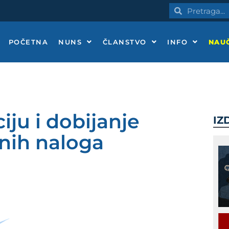
Pretraga
Pretraga
POČETNA
NUNS
ČLANSTVO
INFO
NAUČ
ciju i dobijanje
IZ
nih naloga