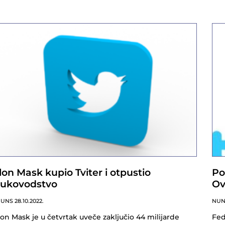
Ilon Mask kupio Tviter i otpustio
Po
rukovodstvo
Ov
NUNS
28.10.2022.
NU
lon Mask je u četvrtak uveče zaključio 44 milijarde
Fed