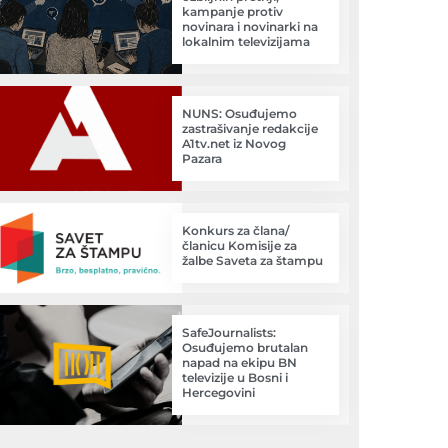
kampanje protiv
novinara i novinarki na
lokalnim televizijama
NUNS: Osuđujemo
zastrašivanje redakcije
A1tv.net iz Novog
Pazara
Konkurs za člana/
članicu Komisije za
žalbe Saveta za štampu
SafeJournalists:
Osuđujemo brutalan
napad na ekipu BN
televizije u Bosni i
Hercegovini