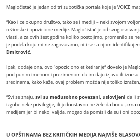
Magločistač je jedan od tri subotička portala koje je VOICE map
“Kao i celokupno društvo, tako se i mediji – neki svojom voljom
režimske i opozicione medije. Magločistač je od svog osnivanj
vlasti, a za ovih šest godina koliko postojimo, promenilo se 
je podela koju mi ne zagovaramo, niti se sa njom identifikuje
Dmitrović
.
Ipak, dodaje ona, ovo “opoziciono etiketiranje” dovelo je Mag
pod punim imenom i prezimenom da im daju izjavu ili iznesu
sredinama, kako kaže, ovaj problem možda nije toliko izražen, 
“Svi se znaju,
svi su međusobno povezani, uslovljeni
da li 
izgube neke privilegije, ili jednostavno ne žele da budu „crna
medijem jer bi neko, valjda, mogao da pomisli da su i oni opoz
U OPŠTINAMA BEZ KRITIČKIH MEDIJA NAJVIŠE GLASOV