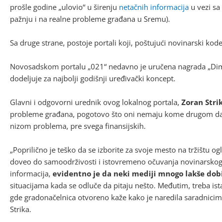
prošle godine „ulovio“ u širenju
netačnih informacija
u vezi sa
pažnju i na realne probleme građana u Sremu).
Sa druge strane, postoje portali koji, poštujući novinarski kod
Novosadskom portalu „021“ nedavno je uručena nagrada „Dimit
dodeljuje za najbolji godišnji uređivački koncept.
Glavni i odgovorni urednik ovog lokalnog portala,
Zoran Stri
probleme građana, pogotovo što oni nemaju kome drugom da se
nizom problema, pre svega finansijskih.
„Poprilično je teško da se izborite za svoje mesto na tržištu o
doveo do samoodrživosti i istovremeno očuvanja novinarskog in
informacija,
evidentno je da neki mediji mnogo lakše dob
situacijama kada se odluče da pitaju nešto. Međutim, treba ist
gde gradonačelnica otvoreno kaže kako je naredila saradnicim
Strika.