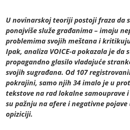
U novinarskoj teoriji postoji fraza da s
ponajviše služe građanima – imaju ne
problemima svojih meštana i kritikuj
Ipak, analiza VOICE-a pokazala je da s
propagandno glasilo vladajuće stranke,
svojih sugrađana. Od 107 registrovani
pokrajini, samo njih 34 imalo je u pro
tekstove na rad lokalne samouprave i i
su pažnju na afere i negativne pojave u
opiziciji.