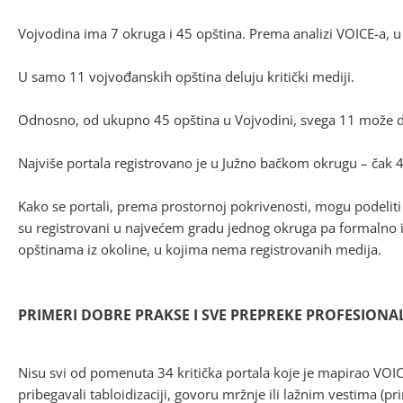
Vojvodina ima 7 okruga i 45 opština. Prema analizi VOICE-a, u 
U samo 11 vojvođanskih opština deluju kritički mediji.
Odnosno, od ukupno 45 opština u Vojvodini, svega 11 može da 
Najviše portala registrovano je u Južno bačkom okrugu – čak 
Kako se portali, prema prostornoj pokrivenosti, mogu podeliti 
su registrovani u najvećem gradu jednog okruga pa formalno 
opštinama iz okoline, u kojima nema registrovanih medija.
PRIMERI DOBRE PRAKSE I SVE PREPREKE PROFESIONA
Nisu svi od pomenuta 34 kritička portala koje je mapirao VOIC
pribegavali tabloidizaciji, govoru mržnje ili lažnim vestima (pr