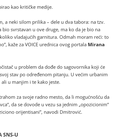
irao kao kritičke medije.
, a neki silom prilika – dele u dva tabora: na tzv.
a bio svrstavan u ove druge, ma ko da je bio na
nekoliko vladajućih garnitura. Odmah moram reći: to
mo”, kaže za VOICE urednica ovog portala
Mirana
ločistač u problem da dođe do sagovornika koji će
 svoj stav po određenom pitanju. U većim urbanim
ali u manjim i te kako jeste.
strahom za svoje radno mesto, da li mogućnošću da
 ovca“, da se dovode u vezu sa jednim „opozicionim“
iciono orijentisani”, navodi Dmitrović.
A SNS-U