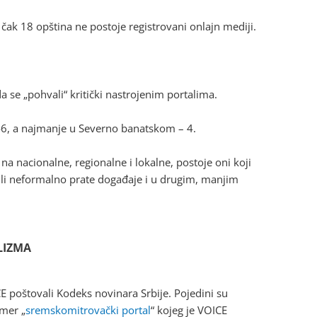
čak 18 opština ne postoje registrovani onlajn mediji.
se „pohvali“ kritički nastrojenim portalima.
46, a najmanje u Severno banatskom – 4.
na nacionalne, regionalne i lokalne, postoje oni koji
ili neformalno prate događaje i u drugim, manjim
LIZMA
E poštovali Kodeks novinara Srbije. Pojedini su
imer „
sremskomitrovački portal
“ kojeg je VOICE