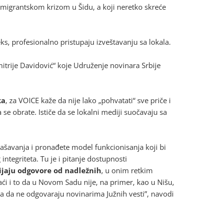
 migrantskom krizom u Šidu, a koji neretko skreće
eks, profesionalno pristupaju izveštavanju sa lokala.
rije Davidović“ koje Udruženje novinara Srbije
ka
, za VOICE kaže da nije lako „pohvatati“ sve priče i
 obrate. Ističe da se lokalni mediji suočavaju sa
glašavanja i pronađete model funkcionisanja koji bi
tegriteta. Tu je i pitanje dostupnosti
ijaju odgovore od nadležnih
, u onim retkim
aći i to da u Novom Sadu nije, na primer, kao u Nišu,
a da ne odgovaraju novinarima Južnih vesti”, navodi