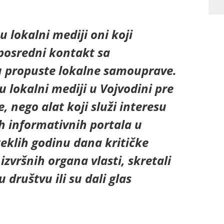
u lokalni mediji oni koji
posredni kontakt sa
u propuste lokalne samouprave.
u lokalni mediji u Vojvodini pre
 nego alat koji služi interesu
h informativnih portala u
teklih godinu dana kritičke
zvršnih organa vlasti, skretali
 društvu ili su dali glas