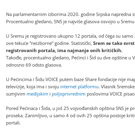
Na parlamentarnim izborima 2020. godine Srpska napredna str
Procentualno gledano, SNS je najviše glasova osvojio u Sremu
U Sremu je registrovano ukupno 12 portala, od čega su samo 2 i
ove tekuće “neizborne” godine. Statistički,
Srem se tako svrst
registrovanih portala, ima najmanje onih kritičkih.
Takođe, procentualno gledano, Pećinci i Šid su dve opštine u V
odnosno 69 odsto glasova.
U Pećincima i Šidu VOICE putem baze Share fondacije nije mapi
televizije, koja ima i svoju
internet platformu
. Vlasnik Sremske 
sumjivim
medijskim
i
poljoprivrednim
poslovima VOICE pisao 
Pored Pećinaca i Šida, u još 25 vojvođanskih opština SNS je p
proseka. Zanimljivo, u samo 4 od ovih 25 opština postoje kriti
portali.