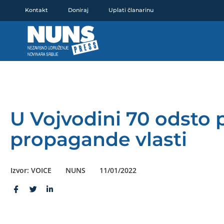
Pređi
Kontakt
Doniraj
Uplati članarinu
na
sadržaj
U Vojvodini 70 odsto p
propagande vlasti
Izvor: VOICE
NUNS
11/01/2022