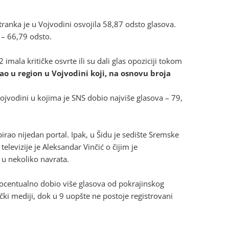
anka je u Vojvodini osvojila 58,87 odsto glasova.
 – 66,79 odsto.
mala kritičke osvrte ili su dali glas opoziciji tokom
ao u re
gion u Vojvodini koji, na osnovu broja
ojvodini u kojima je SNS dobio najviše glasova – 79,
rao nijedan portal. Ipak, u Šidu je sedište Sremske
televizije je Aleksandar Vinčić o čijim je
u nekoliko navrata.
rocentualno dobio više glasova od pokrajinskog
čki mediji, dok u 9 uopšte ne postoje registrovani