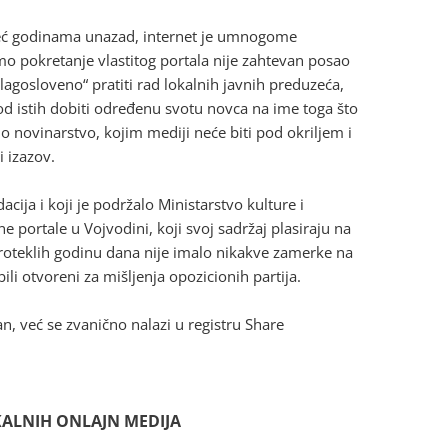
a. Već godinama unazad, internet je umnogome
amo pokretanje vlastitog portala nije zahtevan posao
„blagosloveno“ pratiti rad lokalnih javnih preduzeća,
o od istih dobiti određenu svotu novca na ime toga što
 novinarstvo, kojim mediji neće biti pod okriljem i
i izazov.
ndacija i koji je podržalo Ministarstvo kulture i
e portale u Vojvodini, koji svoj sadržaj plasiraju na
proteklih godinu dana nije imalo nikakve zamerke na
ili otvoreni za mišljenja opozicionih partija.
an, već se zvanično nalazi u registru Share
ALNIH ONLAJN MEDIJA