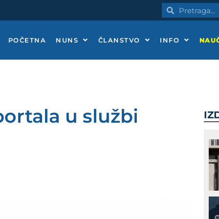
Pretraga
Pretraga
POČETNA
NUNS
ČLANSTVO
INFO
NAUČ
ortala u službi
IZ