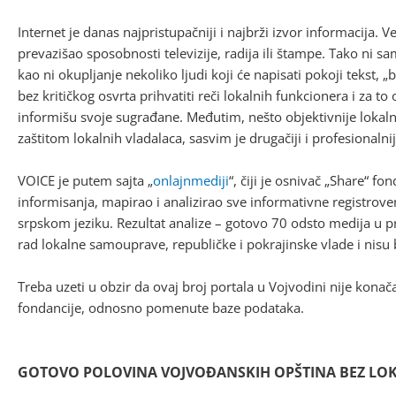
Internet je danas najpristupačniji i najbrži izvor informacij
prevazišao sposobnosti televizije, radija ili štampe. Tako ni s
kao ni okupljanje nekoliko ljudi koji će napisati pokoji tekst, 
bez kritičkog osvrta prihvatiti reči lokalnih funkcionera i za t
informišu svoje sugrađane. Međutim, nešto objektivnije lokalno
zaštitom lokalnih vladalaca, sasvim je drugačiji i profesionalnij
VOICE je putem sajta „
onlajnmediji
“, čiji je osnivač „Share“ fo
informisanja, mapirao i analizirao sve informativne registroven
srpskom jeziku. Rezultat analize – gotovo 70 odsto medija u 
rad lokalne samouprave, republičke i pokrajinske vlade i nisu b
Treba uzeti u obzir da ovaj broj portala u Vojvodini nije konač
fondancije, odnosno pomenute baze podataka.
GOTOVO POLOVINA VOJVOĐANSKIH OPŠTINA BEZ LOK