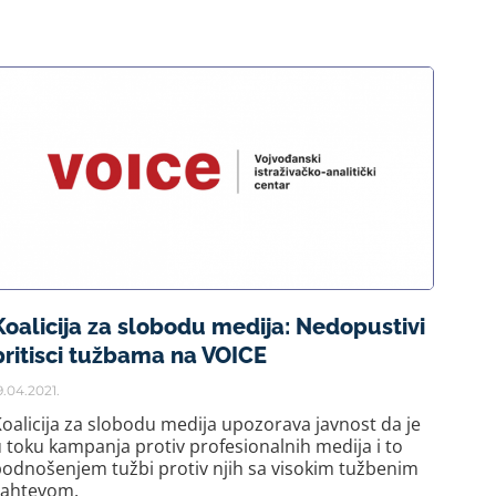
Koalicija za slobodu medija: Nedopustivi
pritisci tužbama na VOICE
9.04.2021.
oalicija za slobodu medija upozorava javnost da je
 toku kampanja protiv profesionalnih medija i to
odnošenjem tužbi protiv njih sa visokim tužbenim
zahtevom.