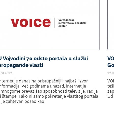
U Vojvodini 70 odsto portala u službi
VO
propagande vlasti
Go
1.01.2022.
22.11
nternet je danas najpristupačniji i najbrži izvor
VOI
nformacija. Već godinama unazad, internet je
teš
mnogome prevazišao sposobnosti televizije, radija
zap
li štampe. Tako ni samo pokretanje vlastitog portala
Od 
ije zahtevan posao kao