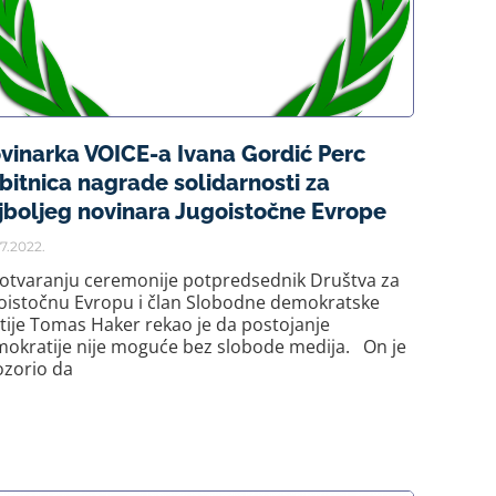
vinarka VOICE-a Ivana Gordić Perc
bitnica nagrade solidarnosti za
jboljeg novinara Jugoistočne Evrope
7.2022.
otvaranju ceremonije potpredsednik Društva za
oistočnu Evropu i član Slobodne demokratske
tije Tomas Haker rekao je da postojanje
okratije nije moguće bez slobode medija. On je
zorio da