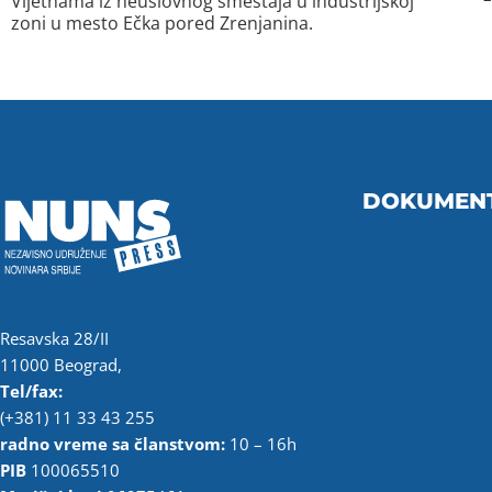
Vijetnama iz neuslovnog smeštaja u industrijskoj
zoni u mesto Ečka pored Zrenjanina.
DOKUMEN
Resavska 28/II
11000 Beograd,
Tel/fax:
(+381) 11 33 43 255
radno vreme sa članstvom:
10 – 16h
PIB
100065510