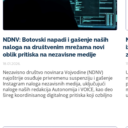
NDNV: Botovski napadi i gašenje naših
naloga na društvenim mrežama novi
oblik pritiska na nezavisne medije
18.01.2026.
1
Nezavisno društvo novinara Vojvodine (NDNV)
U
najoštrije osuđuje privremenu suspenziju i gašenje
n
Instagram naloga nezavisnih medija, uključujući
p
naloge naših redakcija Autonomija i VOICE, kao deo
šireg koordinisanog digitalnog pritiska koji ozbiljno
u