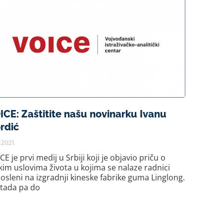
ICE: Zaštitite našu novinarku Ivanu
rdić
.2021.
CE je prvi medij u Srbiji koji je objavio priču o
kim uslovima života u kojima se nalaze radnici
osleni na izgradnji kineske fabrike guma Linglong.
tada pa do