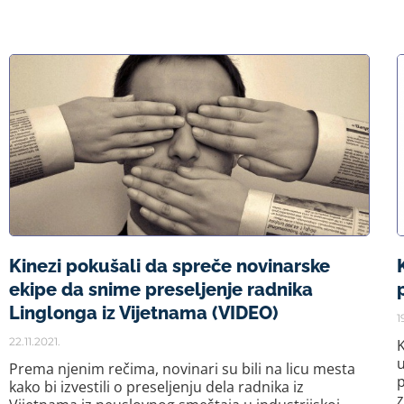
Kinezi pokušali da spreče novinarske
ekipe da snime preseljenje radnika
Linglonga iz Vijetnama (VIDEO)
1
22.11.2021.
K
u
Prema njenim rečima, novinari su bili na licu mesta
p
kako bi izvestili o preseljenju dela radnika iz