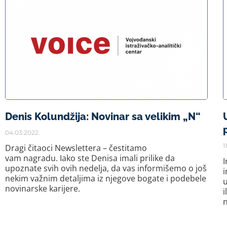
Denis Kolundžija: Novinar sa velikim „N“
04.03.2022.
1
Dragi čitaoci Newslettera – čestitamo
vam nagradu. Iako ste Denisa imali prilike da
I
upoznate svih ovih nedelja, da vas informišemo o još
i
nekim važnim detaljima iz njegove bogate i podebele
u
novinarske karijere.
i
n