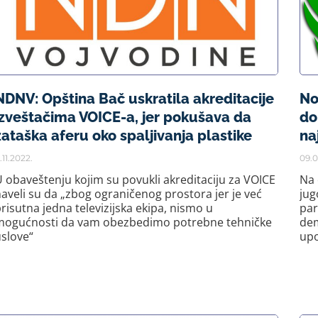
NDNV: Opština Bač uskratila akreditacije
No
izveštačima VOICE-a, jer pokušava da
do
zataška aferu oko spaljivanja plastike
na
1.11.2022.
09.0
 obaveštenju kojim su povukli akreditaciju za VOICE
Na 
aveli su da „zbog ograničenog prostora jer je već
jug
risutna jedna televizijska ekipa, nismo u
par
mogućnosti da vam obezbedimo potrebne tehničke
dem
slove“
upo