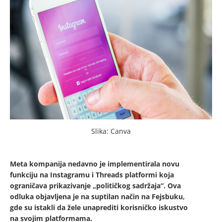
Slika: Canva
Meta kompanija nedavno je implementirala novu
funkciju na Instagramu i Threads platformi koja
ograničava prikazivanje „političkog sadržaja“. Ova
odluka objavljena je na suptilan način na Fejsbuku,
gde su istakli da žele unaprediti korisničko iskustvo
na svojim platformama.