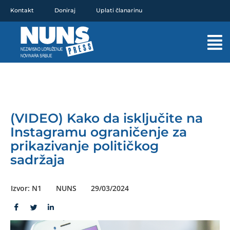
Pređi
Kontakt
Doniraj
Uplati članarinu
na
sadržaj
Mai
Men
(VIDEO) Kako da isključite na
Instagramu ograničenje za
prikazivanje političkog
sadržaja
Izvor: N1
NUNS
29/03/2024