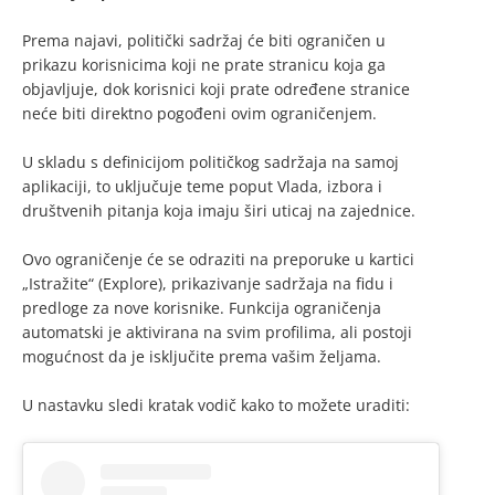
Prema najavi, politički sadržaj će biti ograničen u
prikazu korisnicima koji ne prate stranicu koja ga
objavljuje, dok korisnici koji prate određene stranice
neće biti direktno pogođeni ovim ograničenjem.
U skladu s definicijom političkog sadržaja na samoj
aplikaciji, to uključuje teme poput Vlada, izbora i
društvenih pitanja koja imaju širi uticaj na zajednice.
Ovo ograničenje će se odraziti na preporuke u kartici
„Istražite“ (Explore), prikazivanje sadržaja na fidu i
predloge za nove korisnike. Funkcija ograničenja
automatski je aktivirana na svim profilima, ali postoji
mogućnost da je isključite prema vašim željama.
U nastavku sledi kratak vodič kako to možete uraditi: