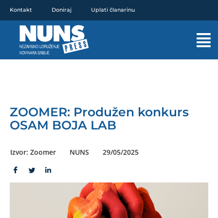
Pređi
Kontakt
Doniraj
Uplati članarinu
na
sadržaj
Mai
Men
ZOOMER: Produžen konkurs
OSAM BOJA LAB
Izvor: Zoomer
NUNS
29/05/2025