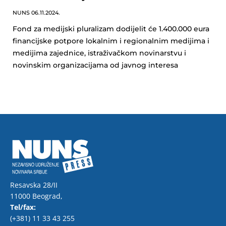
NUNS
06.11.2024.
Fond za medijski pluralizam dodijelit će 1.400.000 eura
financijske potpore lokalnim i regionalnim medijima i
medijima zajednice, istraživačkom novinarstvu i
novinskim organizacijama od javnog interesa
Resavska 28/II
11000 Beograd,
Tel/fax:
(+381) 11 33 43 255