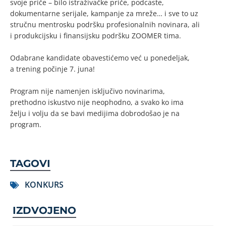
svoje priče – bilo istraživačke priče, podcaste,
dokumentarne serijale, kampanje za mreže… i sve to uz
stručnu mentrosku podršku profesionalnih novinara, ali
i produkcijsku i finansijsku podršku ZOOMER tima.
Odabrane kandidate obavestićemo već u ponedeljak,
a trening počinje 7. juna!
Program nije namenjen isključivo novinarima,
prethodno iskustvo nije neophodno, a svako ko ima
želju i volju da se bavi medijima dobrodošao je na
program.
TAGOVI
KONKURS
IZDVOJENO