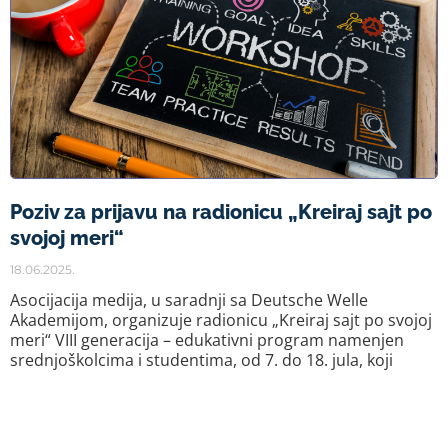
Poziv za prijavu na radionicu „Kreiraj sajt po
svojoj meri“
18.06.2025.
Asocijacija medija, u saradnji sa Deutsche Welle
Akademijom, organizuje radionicu „Kreiraj sajt po svojoj
meri“ VIII generacija – edukativni program namenjen
srednjoškolcima i studentima, od 7. do 18. jula, koji