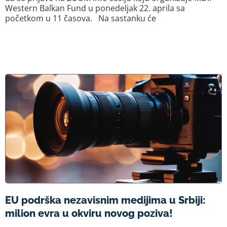
Western Balkan Fund u ponedeljak 22. aprila sa
početkom u 11 časova. Na sastanku će
EU podrška nezavisnim medijima u Srbiji:
milion evra u okviru novog poziva!