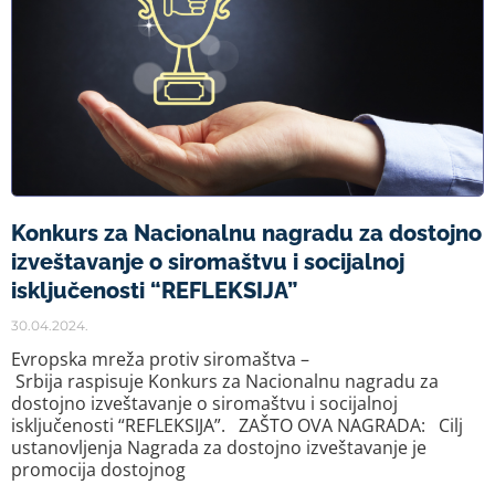
Konkurs za Nacionalnu nagradu za dostojno
izveštavanje o siromaštvu i socijalnoj
isključenosti “REFLEKSIJA”
30.04.2024.
Evropska mreža protiv siromaštva –
Srbija raspisuje Konkurs za Nacionalnu nagradu za
dostojno izveštavanje o siromaštvu i socijalnoj
isključenosti “REFLEKSIJA”. ZAŠTO OVA NAGRADA: Cilj
ustanovljenja Nagrada za dostojno izveštavanje je
promocija dostojnog