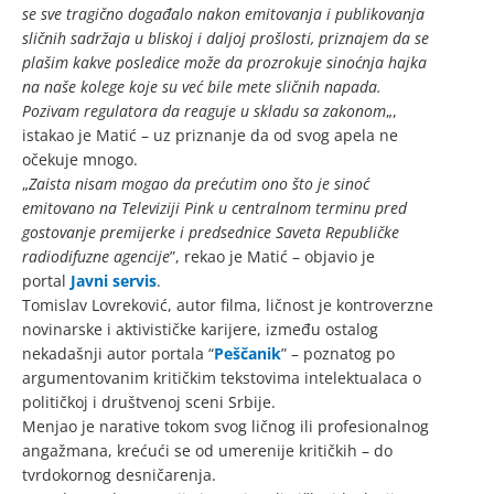
se sve tragično događalo nakon emitovanja i publikovanja
sličnih sadržaja u bliskoj i daljoj prošlosti, priznajem da se
plašim kakve posledice može da prozrokuje sinoćnja hajka
na naše kolege koje su već bile mete sličnih napada.
Pozivam regulatora da reaguje u skladu sa zakonom
„,
istakao je Matić – uz priznanje da od svog apela ne
očekuje mnogo.
„
Zaista nisam mogao da prećutim ono što je sinoć
emitovano na Televiziji Pink u centralnom terminu pred
gostovanje premijerke i predsednice Saveta Republičke
radiodifuzne agencije
”, rekao je Matić – objavio je
portal
Javni servis
.
Tomislav Lovreković, autor filma, ličnost je kontroverzne
novinarske i aktivističke karijere, između ostalog
nekadašnji autor portala “
Peščanik
” – poznatog po
argumentovanim kritičkim tekstovima intelektualaca o
političkoj i društvenoj sceni Srbije.
Menjao je narative tokom svog ličnog ili profesionalnog
angažmana, krećući se od umerenije kritičkih – do
tvrdokornog desničarenja.