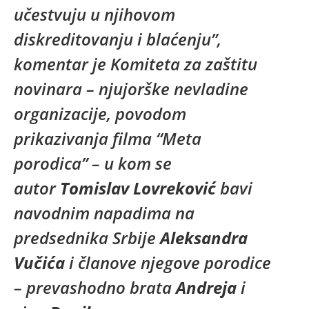
učestvuju u njihovom
diskreditovanju i blaćenju
”,
komentar je Komiteta za zaštitu
novinara – njujorške nevladine
organizacije, povodom
prikazivanja filma “Meta
porodica” – u kom se
autor
Tomislav Lovreković
bavi
navodnim napadima na
predsednika Srbije
Aleksandra
Vučića
i članove njegove porodice
– prevashodno brata
Andreja
i