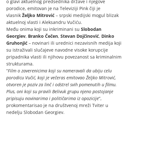
o glavi aktuelnog predsednika države i njegove
porodice, emitovan je na Televiziji Pink čiji je
vlasnik
Željko Mitrović
– srpski medijski mogul blizak
aktuelnoj vlasti i Aleksandru Vučiću.
Među onima koji su inkriminani su
Slobodan
Georgiev
,
Branko Čečen
,
Stevan Dojčinović
,
Dinko
Gruhonjić
– novinari ili urednici nezavisnih medija koji
su istraživali slučajeve navodne visoke korupcije
pripadnika vlasti ili njihovu povezanost sa kriminalnim
strukturama.
“
Film o zaverenicima koji su nameravali da ubiju celu
porodicu Vučić, koji je večeras emitovao Željko Mitrović,
otvoren je poziv za linč i odstrel svih pomenutih u filmu.
Plus, oni koji su pravili Belivuk grupu njeno postojanje
pripisuju novinarima i političarima iz opozicije
”,
prokomentarisao je na društvenoj mreži Tviter u
nedelju Slobodan Georgiev.