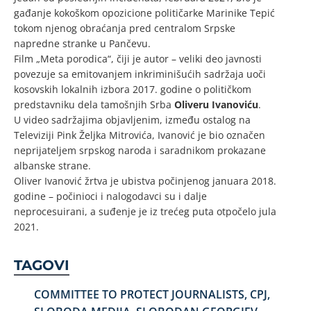
gađanje kokoškom opozicione političarke Marinike Tepić
tokom njenog obraćanja pred centralom Srpske
napredne stranke u Pančevu.
Film „Meta porodica“, čiji je autor – veliki deo javnosti
povezuje sa emitovanjem inkriminišućih sadržaja uoči
kosovskih lokalnih izbora 2017. godine o političkom
predstavniku dela tamošnjih Srba
Oliveru Ivanoviću
.
U video sadržajima objavljenim, između ostalog na
Televiziji Pink Željka Mitrovića, Ivanović je bio označen
neprijateljem srpskog naroda i saradnikom prokazane
albanske strane.
Oliver Ivanović žrtva je ubistva počinjenog januara 2018.
godine – počinioci i nalogodavci su i dalje
neprocesuirani, a suđenje je iz trećeg puta otpočelo jula
2021.
TAGOVI
COMMITTEE TO PROTECT JOURNALISTS
,
CPJ
,