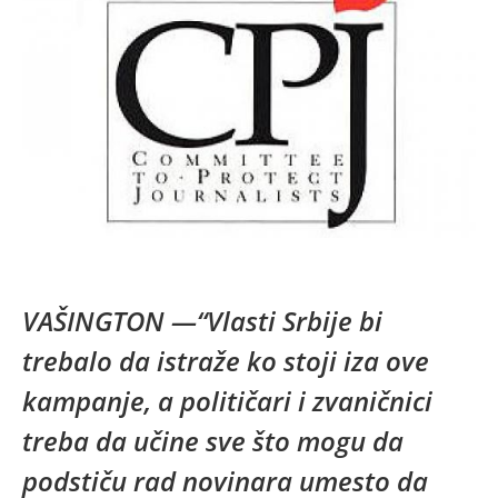
VAŠINGTON —
“
Vlasti Srbije bi
trebalo da istraže ko stoji iza ove
kampanje, a političari i zvaničnici
treba da učine sve što mogu da
podstiču rad novinara umesto da