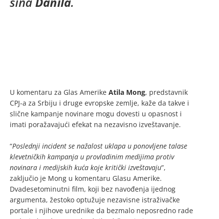
sina
Danila
.
U komentaru za Glas Amerike
Atila Mong
, predstavnik
CPJ-a za Srbiju i druge evropske zemlje, kaže da takve i
slične kampanje novinare mogu dovesti u opasnost i
imati poražavajući efekat na nezavisno izveštavanje.
“
Poslednji incident se nažalost uklapa u ponovljene talase
klevetničkih kampanja u provladinim medijima protiv
novinara i medijskih kuća koje kritički izveštavaju
”,
zaključio je Mong u komentaru Glasu Amerike.
Dvadesetominutni film, koji bez navođenja ijednog
argumenta, žestoko optužuje nezavisne istraživačke
portale i njihove urednike da bezmalo neposredno rade