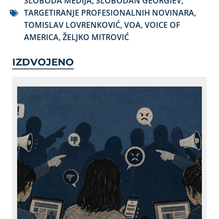
SLOBODA MEDIJA
,
SLOBODAN GEORGIEV
,
TARGETIRANJE PROFESIONALNIH NOVINARA
,
TOMISLAV LOVRENKOVIĆ
,
VOA
,
VOICE OF
AMERICA
,
ŽELJKO MITROVIĆ
IZDVOJENO