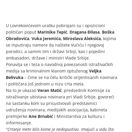
U Lovrekovićevom uratku pobrojani su i opozicioni
političari poput
Marinike Tepić
,
Dragana Đilasa
,
Boška
Obradovića
,
Vuka Jeremića, Miroslava Aleksića,
kojima
se inputiraju namere da naštete Vučiću i njegovoj
porodici, a samim tim i državi Srbiji, kao i pojedini
ambasadori, države i ministri Vlade Srbije.
Ponavlja se i teza o navodnoj povezanosti istraživačkih
medija sa kriminalnim klanom optuženog
Veljka
Belivuka
– čime se na čelu kritički orijentisanih novinara
i političara još jednom u nizu crta meta.
Na to je ukazao
Veran Matić
, predsednik Komisije za
istraživanje ubistava novinara pri Vladi Srbije, govoreći
na sastanku kom su prisustvovali predstavnici
udruženja novinara, medijskih asocijacija, kabineta
premijerke
Ane Brnabić
i Ministarstva za kulturu i
informisanje.
“
Crtanje mete bilo kome je nedopustivo. Imajući u vidu šta