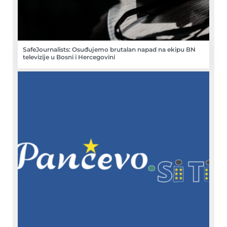
SafeJournalists: Osuđujemo brutalan napad na ekipu BN
televizije u Bosni i Hercegovini