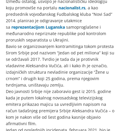
Između ostalog, usvojio je nacionalističku ideologiju
koju promoviše na portalu
nacionalist.rs
, a kao
predsednik vojvođanskog Fudbalskog kluba “Novi Sad”
2014. planirao je odigravanje utakmice
sa
reprezentacijom Luganska
samoproglašene i
međunarodno nepriznate republike pod kontrolom
proruskih separatista u Ukrajini.
Bavio se organizovanjem kontramitinga tokom protesta
širom Srbije pod nazivom “Jedan od pet miliona” koji su
se održavali 2017. Tvrdio je tada da je protivnik
vladavine Aleksandra Vučića, ali i kako ih je označio,
izdajničkih struktura nevladinie organizacije “Žene u
crnom” i drugih koji 25 godina, prema njegovim
tvrdnjama, uništavaju zemlju.
Deo javnosti Srbije nije zaboravio gest iz 2015. godine
kada je putem lokalnog novosadskog televizijskog
emitera prikazao majicu sa uvredljivim napisom na
račun tadašnjeg premijera Srbije Aleksandra Vučića – o
kom je nakon više od šest godina kasnije objavio
afirmativni film.
Jedan od poslednjih incidenata, februara 2021, bio je