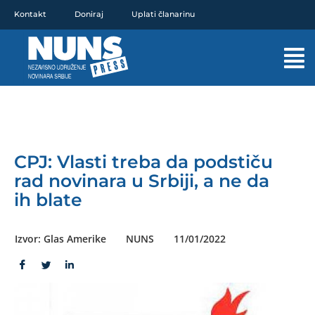
Pređi
Kontakt
Doniraj
Uplati članarinu
na
sadržaj
Mai
Men
CPJ: Vlasti treba da podstiču
rad novinara u Srbiji, a ne da
ih blate
Izvor: Glas Amerike
NUNS
11/01/2022