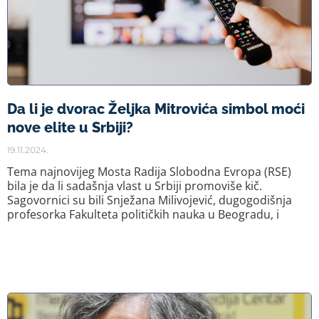
Da li je dvorac Željka Mitrovića simbol moći
nove elite u Srbiji?
19.11.2024.
Tema najnovijeg Mosta Radija Slobodna Evropa (RSE)
bila je da li sadašnja vlast u Srbiji promoviše kič.
Sagovornici su bili Snježana Milivojević, dugogodišnja
profesorka Fakulteta političkih nauka u Beogradu, i