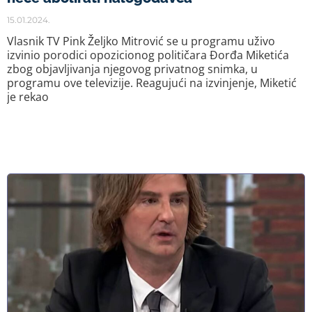
15.01.2024.
Vlasnik TV Pink Željko Mitrović se u programu uživo
izvinio porodici opozicionog političara Đorđa Miketića
zbog objavljivanja njegovog privatnog snimka, u
programu ove televizije. Reagujući na izvinjenje, Miketić
je rekao