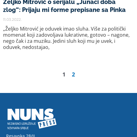
Željko Mitrović o serijalu „Junaci doba
zlog“: Prijaju mi forme prepisane sa Pinka
11.03.2022.
„Željko Mitrović je oduvek imao sluha. Više za politički
momenat koji zadovoljava lukrativne, gotovo – nagone,
nego čak i za muziku. Jedini sluh koji mu je uvek, i
oduvek, nedostajao,
1
2
Resavska 28/II