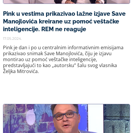
Pink u vestima prikazivao lažne izjave Save
Manojlovića kreirane uz pomoć veštačke
inteligencije. REM ne reaguje
17.05.2024.
Pink je dan i po u centralnim informativnim emisijama
prikazivao snimak Save Manojlovića, čiju je izjavu
montirao uz pomoć veštačke inteligencije,
predstavljajući to kao „autorsku” šalu svog vlasnika
Željka Mitrovića.