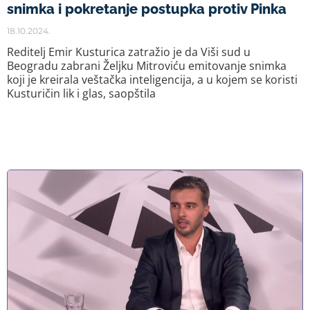
snimka i pokretanje postupka protiv Pinka
18.10.2024.
Reditelj Emir Kusturica zatražio je da Viši sud u
Beogradu zabrani Želјku Mitroviću emitovanje snimka
koji je kreirala veštačka inteligencija, a u kojem se koristi
Kusturičin lik i glas, saopštila