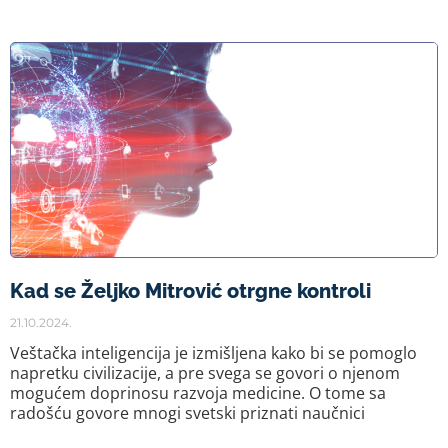
Kad se Željko Mitrović otrgne kontroli
21.10.2024.
Veštačka inteligencija je izmišljena kako bi se pomoglo
napretku civilizacije, a pre svega se govori o njenom
mogućem doprinosu razvoja medicine. O tome sa
radošću govore mnogi svetski priznati naučnici