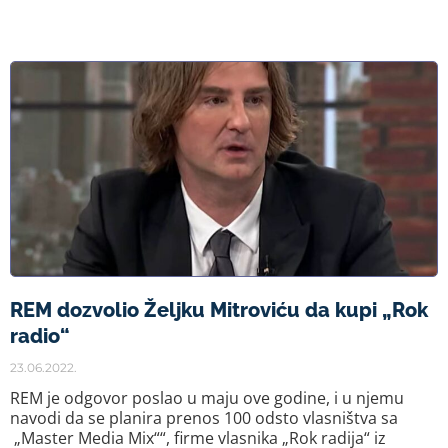
REM dozvolio Željku Mitroviću da kupi „Rok
radio“
23.06.2022.
REM je odgovor poslao u maju ove godine, i u njemu
navodi da se planira prenos 100 odsto vlasništva sa
„Master Media Mix““, firme vlasnika „Rok radija“ iz