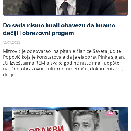
Do sada nismo imali obavezu da imamo
dečiji i obrazovni progam
13.07.2022.
Mitrović je odgovarao na pitanje članice Saveta Judite
Popović koja je konstatovala da je elaborat Pinka sjajan.
„U Izveštajima REM-a svake godine niste imali uopšte
naučno-obrazovni, kulturno-umetnički, dokumentarni,
dečji