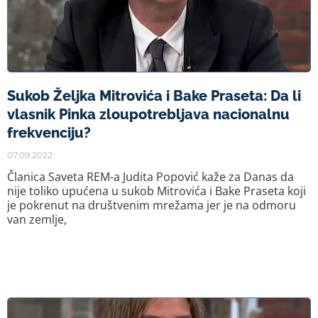
Sukob Željka Mitrovića i Bake Praseta: Da li
vlasnik Pinka zloupotrebljava nacionalnu
frekvenciju?
07.09.2022.
Članica Saveta REM-a Judita Popović kaže za Danas da
nije toliko upućena u sukob Mitrovića i Bake Praseta koji
je pokrenut na društvenim mrežama jer je na odmoru
van zemlje,