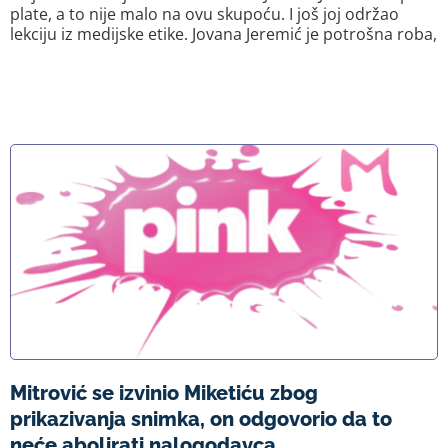
plate, a to nije malo na ovu skupoću. I još joj održao
lekciju iz medijske etike. Jovana Jeremić je potrošna roba,
Mitrović se izvinio Miketiću zbog
prikazivanja snimka, on odgovorio da to
neće abolirati nalogodavca