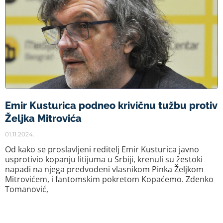
Emir Kusturica podneo krivičnu tužbu protiv
Željka Mitrovića
01.11.2024.
Od kako se proslavljeni reditelj Emir Kusturica javno
usprotivio kopanju litijuma u Srbiji, krenuli su žestoki
napadi na njega predvođeni vlasnikom Pinka Željkom
Mitrovićem, i fantomskim pokretom Kopaćemo. Zdenko
Tomanović,