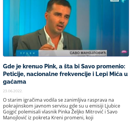
Gde je krenuo Pink, a šta bi Savo promenio:
Peticije, nacionalne frekvencije i Lepi Mića u
gaćama
23.06.2022.
O starim igračima vodila se zanimljiva rasprava na
pokrajinskom javnom servisu gde su u emisiji Ljubice
Gojgić polemisali vlasnik Pinka Željko Mitrović i Savo
Manojlović iz pokreta Kreni promeni, koji