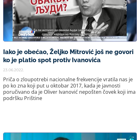
Iako je obećao, Željko Mitrović još ne govori
ko je platio spot protiv Ivanovića
23.06.2022.
Priča o zloupotrebi nacionalne frekvencije vratila nas je
po ko zna koji put u oktobar 2017, kada je javnosti
poručivano da je Oliver Ivanović nepošten čovek koji ima
podršku Prištine