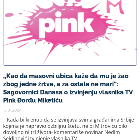
„Kao da masovni ubica kaže da mu je žao
zbog jedne žrtve, a za ostale ne mari“:
Sagovornici Danasa o izvinjenju vlasnika TV
Pink Đorđu Miketiću
15.01.2024.
– Kada bi krenuo da se izvinjava svima građanima Srbije
kojima je napravio ozbiljnu štetu, ne bi Mitroviću bilo
dovoljno ni tri života- komentariše novinar Nedim
Sejdinović izvinjenje vlasnika TV