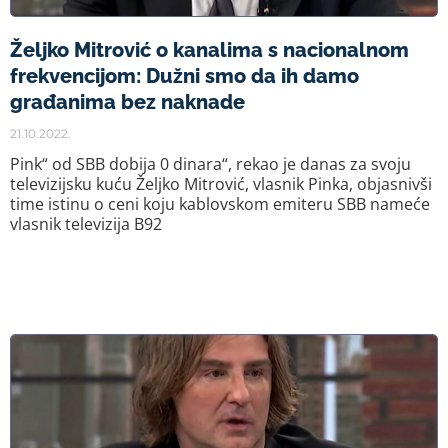
Željko Mitrović o kanalima s nacionalnom
frekvencijom: Dužni smo da ih damo
građanima bez naknade
21.10.2022.
Pink“ od SBB dobija 0 dinara“, rekao je danas za svoju
televizijsku kuću Željko Mitrović, vlasnik Pinka, objasnivši
time istinu o ceni koju kablovskom emiteru SBB nameće
vlasnik televizija B92