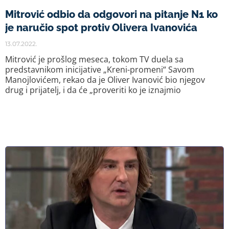
Mitrović odbio da odgovori na pitanje N1 ko
je naručio spot protiv Olivera Ivanovića
13.07.2022.
Mitrović je prošlog meseca, tokom TV duela sa
predstavnikom inicijative „Kreni-promeni“ Savom
Manojlovićem, rekao da je Oliver Ivanović bio njegov
drug i prijatelj, i da će „proveriti ko je iznajmio