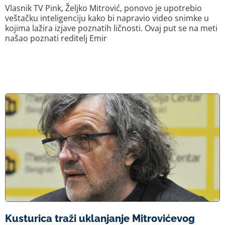
Vlasnik TV Pink, Željko Mitrović, ponovo je upotrebio
veštačku inteligenciju kako bi napravio video snimke u
kojima lažira izjave poznatih ličnosti. Ovaj put se na meti
našao poznati reditelj Emir
Kusturica traži uklanjanje Mitrovićevog