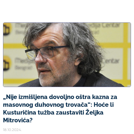
„Nije izmišljena dovoljno oštra kazna za
masovnog duhovnog trovača“: Hoće li
Kusturičina tužba zaustaviti Željka
Mitrovića?
18.10.2024.