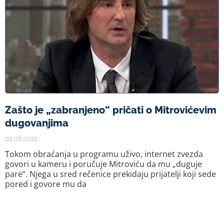
Zašto je „zabranjeno“ pričati o Mitrovićevim
dugovanjima
02.09.2022.
Tokom obraćanja u programu uživo, internet zvezda
govori u kameru i poručuje Mitroviću da mu „duguje
pare“. Njega u sred rečenice prekidaju prijatelji koji sede
pored i govore mu da