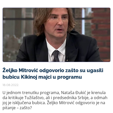
Željko Mitrović odgovorio zašto su ugasili
bubicu Kikinoj majci u programu
18.08.2022.
U jednom trenutku programa, Nataša Đukić je krenula
da kritikuje Tužilaštvo, ali i predsednika Srbije, a odmah
joj je isključena bubica. Željko Mitrović odgovorio je na
pitanje – zašto?