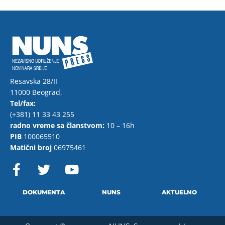
Resavska 28/II
11000 Beograd,
Tel/fax:
(+381) 11 33 43 255
radno vreme sa članstvom:
10 – 16h
PIB
100065510
Matični broj
06975461
F
T
Y
a
w
o
c
i
u
e
t
t
DOKUMENTA
NUNS
AKTUELNO
b
t
u
o
e
b