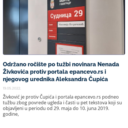
Održano ročište po tužbi novinara Nenada
Živkovića protiv portala epancevo.rs i
njegovog urednika Aleksandra Čupića
19.05.2022.
Živković je protiv Čupića i portala epancevo.rs podneo
tužbu zbog povrede ugleda i časti u pet tekstova koji su
objavljeni u periodu od 29. maja do 10. juna 2019.
godine,