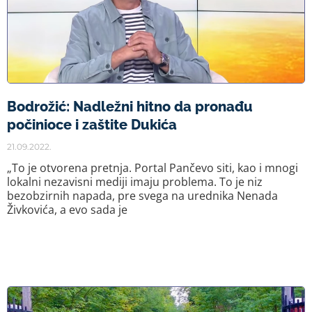
Bodrožić: Nadležni hitno da pronađu
počinioce i zaštite Dukića
21.09.2022.
„To je otvorena pretnja. Portal Pančevo siti, kao i mnogi
lokalni nezavisni mediji imaju problema. To je niz
bezobzirnih napada, pre svega na urednika Nenada
Živkovića, a evo sada je