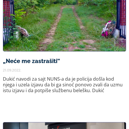
„Neće me zastrašiti“
21.09.2022.
Dukić navodi za sajt NUNS-a da je policija došla kod
njega i uzela izjavu da bi ga sinoć ponovo zvali da uzmu
istu izjavu i da potpiše službenu belešku. Dukić