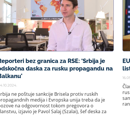
Reporteri bez granica za RSE: ‘Srbija je
EU
odskočna daska za rusku propagandu na
lis
Balkanu’
16.0
4.10.2024.
Čla
rus
rbija ne poštuje sankcije Brisela protiv ruskih
san
ropagandnih medija i Evropska unija treba da je
ran
pozove na odgovornost tokom pregovora o
lanstvu, izjavio je Pavol Salaj (Szalai), šef deska za