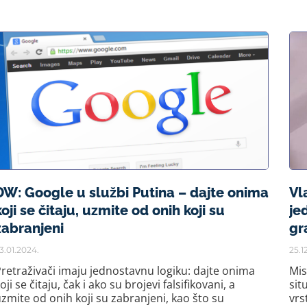
DW: Google u službi Putina – dajte onima
Vl
koji se čitaju, uzmite od onih koji su
je
zabranjeni
gr
3.01.2024.
25.1
retraživači imaju jednostavnu logiku: dajte onima
Mis
oji se čitaju, čak i ako su brojevi falsifikovani, a
sit
zmite od onih koji su zabranjeni, kao što su
vrs