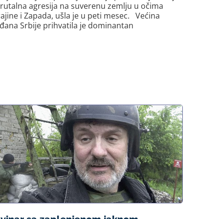
 brutalna agresija na suverenu zemlju u očima
ajine i Zapada, ušla je u peti mesec. Većina
đana Srbije prihvatila je dominantan