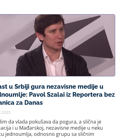
ast u Srbiji gura nezavisne medije u
dnoumlje: Pavol Szalai iz Reportera bez
anica za Danas
2.2023.
lim da vlada pokušava da pogura, a slična je
uacija i u Mađarskoj, nezavisne medije u neku
tu jednoumlja, odnosno grupu sa sličnim