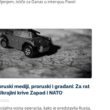
ljenjem, ističe za Danas u intervjuu Pavol
oruski mediji, proruski i građani: Za rat
Ukrajini krive Zapad i NATO
7.2022.
cijalna vojna operacija, kako je predstavlja Rusija,