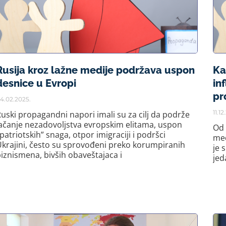
Rusija kroz lažne medije podržava uspon
Ka
desnice u Evropi
in
pr
4.02.2025.
11.1
uski propagandni napori imali su za cilj da podrže
ačanje nezadovoljstva evropskim elitama, uspon
Od 
patriotskih” snaga, otpor imigraciji i podršci
med
krajini, često su sprovođeni preko korumpiranih
je 
iznismena, bivših obaveštajaca i
jed