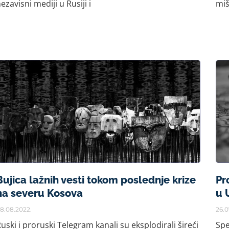
ezavisni mediji u Rusiji i
miš
Bujica lažnih vesti tokom poslednje krize
Pr
na severu Kosova
u 
8.08.2022.
26.0
uski i proruski Telegram kanali su eksplodirali šireći
Spe