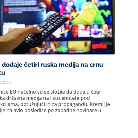
 dodaje četiri ruska medija na crnu
tu
5.2024.
nice EU načelno su se složile da dodaju četiri
ka državna medija na listu entiteta pod
kcijama, optužujući ih za propagandu. Kremlj je
ije najavio posledice po zapadne novinare u