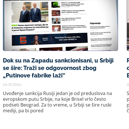
Dok su na Zapadu sankcionisani, u Srbiji
se šire: Traži se odgovornost zbog
„Putinove fabrike laži“
04.10.2024.
0
Uvođenje sankcija Rusiji jedan je od preduslova na
S
evropskom putu Srbije, na koje Brisel vrlo često
p
podseti Beograd. Za to vreme, u Srbiji se šire ruski
mediji, pa bi pored
č