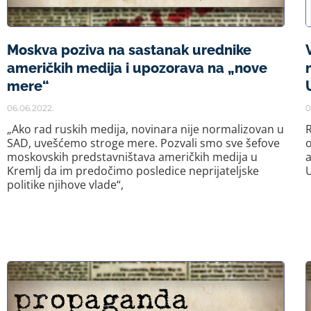
Moskva poziva na sastanak urednike
američkih medija i upozorava na „nove
mere“
06.06.2022.
0
„Ako rad ruskih medija, novinara nije normalizovan u
R
SAD, uvešćemo stroge mere. Pozvali smo sve šefove
o
moskovskih predstavništava američkih medija u
a
Kremlj da im predočimo posledice neprijateljske
U
politike njihove vlade“,