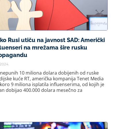
ko Rusi utiču na javnost SAD: Američki
fluenseri na mrežama šire rusku
opagandu
2.2024.
nepunih 10 miliona dolara dobijenih od ruske
ijske kuće RT, američka kompanija Tenet Media
skoro 9 miliona isplatila influenserima, od kojih je
an dobijao 400.000 dolara mesečno za