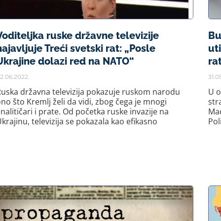
Voditeljka ruske državne televizije
Bu
najavljuje Treći svetski rat: „Posle
ut
Ukrajine dolazi red na NATO“
ra
2.06.2022.
31.0
uska državna televizija pokazuje ruskom narodu
U o
no što Kremlj želi da vidi, zbog čega je mnogi
str
nalitičari i prate. Od početka ruske invazije na
Mađ
krajinu, televizija se pokazala kao efikasno
Pol