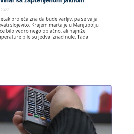
vinar sa zaplenjenom jaknom
7.2022.
etak proleća zna da bude varljiv, pa se valja
vati slojevito. Krajem marta je u Marijupolju
će bilo vedro nego oblačno, ali najniže
perature bile su jedva iznad nule. Tada