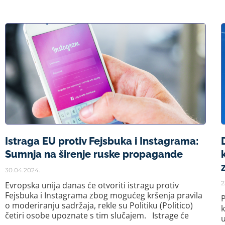
Istraga EU protiv Fejsbuka i Instagrama:
Sumnja na širenje ruske propagande
30.04.2024.
2
Evropska unija danas će otvoriti istragu protiv
Fejsbuka i Instagrama zbog mogućeg kršenja pravila
P
o moderiranju sadržaja, rekle su Politiku (Politico)
k
četiri osobe upoznate s tim slučajem. Istrage će
u