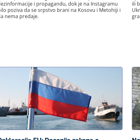
ezinformacije i propagandu, dok je na Instagramu
ili
ilo poziva da se srpstvo brani na Kosovu i Metohiji i
Ukr
da nema predaje.
gra