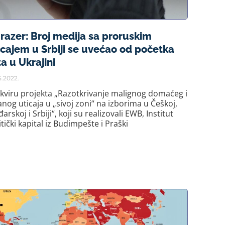
razer: Broj medija sa proruskim
icajem u Srbiji se uvećao od početka
ta u Ukrajini
5.2022.
kviru projekta „Razotkrivanje malignog domaćeg i
anog uticaja u „sivoj zoni“ na izborima u Češkoj,
arskoj i Srbiji“, koji su realizovali EWB, Institut
itički kapital iz Budimpešte i Praški