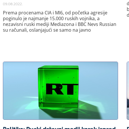
d
09.08.2022.
b
Prema procenama CIA i MI6, od početka agresije
poginulo je najmanje 15.000 ruskih vojnika, a
nezavisni ruski mediji Mediazona i BBC Nevs Russian
su računali, oslanjajući se samo na javno