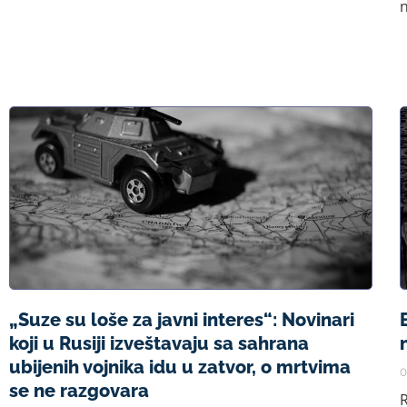
n
„Suze su loše za javni interes“: Novinari
koji u Rusiji izveštavaju sa sahrana
ubijenih vojnika idu u zatvor, o mrtvima
0
se ne razgovara
R