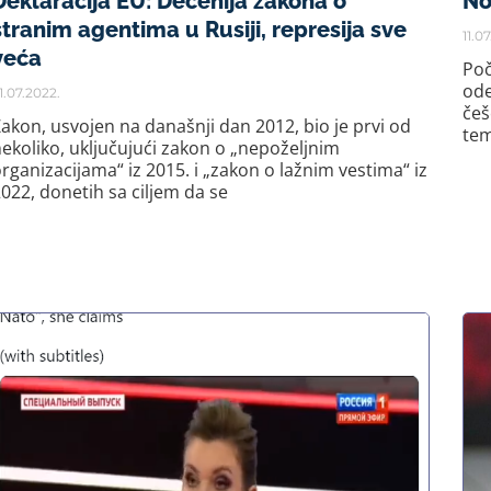
Deklaracija EU: Decenija zakona o
No
stranim agentima u Rusiji, represija sve
11.0
veća
Poč
ode
1.07.2022.
češ
akon, usvojen na današnji dan 2012, bio je prvi od
tem
ekoliko, uključujući zakon o „nepoželjnim
rganizacijama“ iz 2015. i „zakon o lažnim vestima“ iz
022, donetih sa ciljem da se