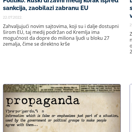
Politiko: Ruski državni medij korak ispred
sankcija, zaobilazi zabranu EU
22.07.2022.
2
Zahvaljujući novim sajtovima, koji su i dalje dostupni
širom EU, taj medij podržan od Kremlja ima
Z
mogućnost da dopre do miliona ljudi u bloku 27
n
zemalja, čime se direktno krše
o
2