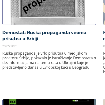
Demostat: Ruska propaganda veoma
prisutna u Srbiji
29.05.2025.
0
Ruska propaganda je vrlo prisutna u medijskom
R
prostoru Srbije, pokazalo je istraživanje Demostata o
j
dezinformacijama na temu rata u Ukrajini koje je
„
predstavljeno danas u Evropskoj kući u Beogradu.
U
b