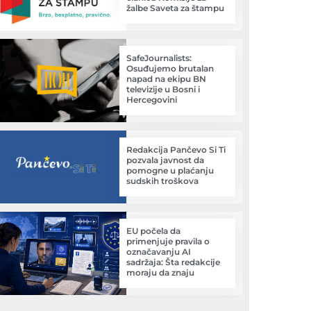
žalbe Saveta za štampu
SafeJournalists:
Osuđujemo brutalan
napad na ekipu BN
televizije u Bosni i
Hercegovini
Redakcija Pančevo Si Ti
pozvala javnost da
pomogne u plaćanju
sudskih troškova
EU počela da
primenjuje pravila o
označavanju AI
sadržaja: Šta redakcije
moraju da znaju