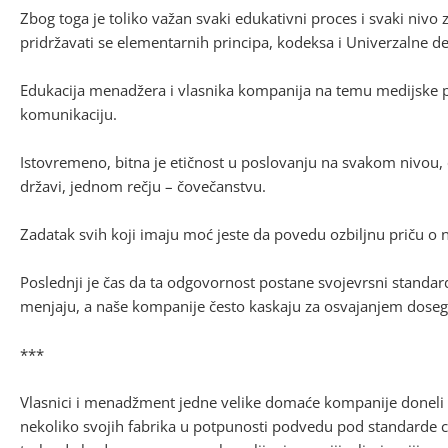
Zbog toga je toliko važan svaki edukativni proces i svaki nivo 
pridržavati se elementarnih principa, kodeksa i Univerzalne de
Edukacija menadžera i vlasnika kompanija na temu medijske p
komunikaciju.
Istovremeno, bitna je etičnost u poslovanju na svakom nivou,
državi, jednom rečju – čovečanstvu.
Zadatak svih koji imaju moć jeste da povedu ozbiljnu priču
Poslednji je čas da ta odgovornost postane svojevrsni stand
menjaju, a naše kompanije često kaskaju za osvajanjem doseg
***
Vlasnici i menadžment jedne velike domaće kompanije doneli 
nekoliko svojih fabrika u potpunosti podvedu pod standarde c