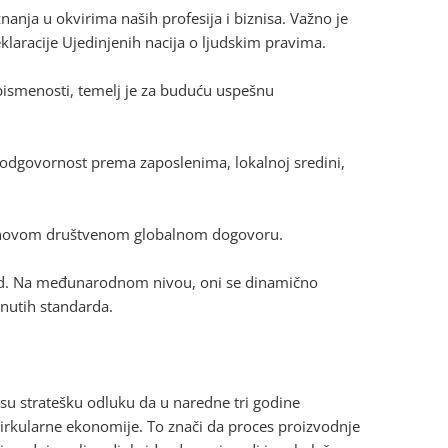
znanja u okvirima naših profesija i biznisa. Važno je
klaracije Ujedinjenih nacija o ljudskim pravima.
ismenosti, temelj je za buduću uspešnu
 odgovornost prema zaposlenima, lokalnoj sredini,
 o novom društvenom globalnom dogovoru.
ard. Na međunarodnom nivou, oni se dinamično
nutih standarda.
su stratešku odluku da u naredne tri godine
irkularne ekonomije. To znači da proces proizvodnje