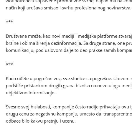
zloupotrebe u sopstvene promotivne svrhe, napadima na konk
način koji urušava smisao i svrhu profesionalnog novinarstva.
***
Društvene mreže, kao novi mediji i medijske platforme stvara
brzine i obima širenja dezinformacija. Sa druge strane, one 
komunikaciju, pod uslovom da je to deo prakse samih kompan
***
Kada uđete u pogrešan voz, sve stanice su pogrešne. U ovom 
podstiče pristankom drugih grana biznisa na novu ulogu medi
objektivno informisanje.
Svesne svojih slabosti, kompanije često radije prihvataju ovu ig
drugu cenu za negativnu kampanju, umesto da transparentnoš
odbace bilo kakvu pretnju i ucenu.