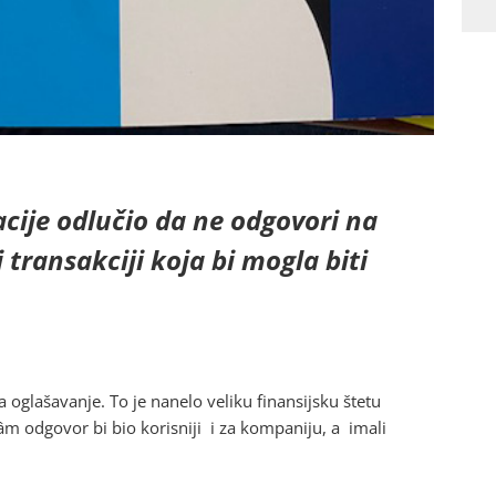
acije odlučio da ne odgovori na
 transakciji koja bi mogla biti
a oglašavanje. To je nanelo veliku finansijsku štetu
 Sâm odgovor bi bio korisniji i za kompaniju, a imali