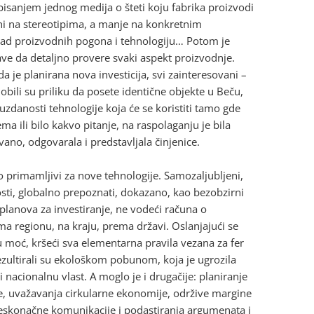
pisanjem jednog medija o šteti koju fabrika proizvodi
ani na stereotipima, a manje na konkretnim
rad proizvodnih pogona i tehnologiju… Potom je
ve da detaljno provere svaki aspekt proizvodnje.
je planirana nova investicija, svi zainteresovani –
obili su priliku da posete identične objekte u Beču,
zdanosti tehnologije koja će se koristiti tamo gde
ma ili bilo kakvo pitanje, na raspolaganju je bila
ano, odgovarala i predstavljala činjenice.
lo primamljivi za nove tehnologije. Samozaljubljeni,
i, globalno prepoznati, dokazano, kao bezobzirni
planova za investiranje, ne vodeći računa o
 regionu, na kraju, prema državi. Oslanjajući se
 moć, kršeći sva elementarna pravila vezana za fer
ezultirali su ekološkom pobunom, koja je ugrozila
i nacionalnu vlast. A moglo je i drugačije: planiranje
de, uvažavanja cirkularne ekonomije, održive margine
 beskonačne komunikacije i podastiranja argumenata i