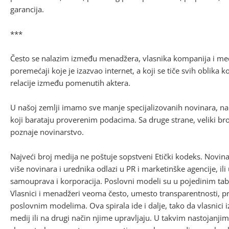
garancija.
***
Često se nalazim između menadžera, vlasnika kompanija i medij
poremećaji koje je izazvao internet, a koji se tiče svih oblika
relacije između pomenutih aktera.
U našoj zemlji imamo sve manje specijalizovanih novinara, nar
koji barataju proverenim podacima. Sa druge strane, veliki br
poznaje novinarstvo.
Najveći broj medija ne poštuje sopstveni Etički kodeks. Novina
više novinara i urednika odlazi u PR i marketinške agencije, ili 
samouprava i korporacija. Poslovni modeli su u pojedinim ta
Vlasnici i menadžeri veoma često, umesto transparentnosti, p
poslovnim modelima. Ova spirala ide i dalje, tako da vlasnici 
medij ili na drugi način njime upravljaju. U takvim nastojan