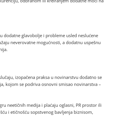
urenciju, odbranom ili kreiranjem dodatne moći na
ju dodatne glavobolje i probleme usled neslućene
pružaju neverovatne mogućnosti, a dodatnu uspešnu
ija.
slučaju, izopačena praksa u novinarstvu dodatno se
ja, kojom se podriva osnovni smisao novinarstva –
ru neetičnih medija i plaćaju oglasni, PR prostor ili
ću i etičnošću sopstvenog bavljenja biznisom,