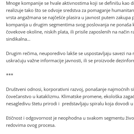
Mnoge kompanije se hvale aktivnostima koji se definišu kao d
realizuje tako što se odvoje sredstva za pomaganje humanitarni
vrsta angažmana se najčešće plasira u javnost putem zakupa p
kompanija u drugim segmentima svog poslovanja ne ponaša k
čovekove okoline, niskih plata, ili prisile zaposlenih na način 
sindikalna…
Drugim rečima, neuporedivo lakše se uspostavljaju savezi na n
uskraćuju važne informacije javnosti, ili se proizvode dezinform
***
Društveni odnosi, korporativni razvoj, ponašanje najmoćnih 
čovečanstvo u kataklizmu. Klimatske promene, ekološka zagađe
nesagledivu štetu prirodi i predstavljaju spiralu koja dovodi 
Etičnost i odgovornost je neophodna u svakom segmentu život
redovima ovog procesa.