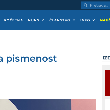
Pretraga
Pretraga
POČETNA
NUNS
ČLANSTVO
INFO
NAUČ
ka pismenost
IZ