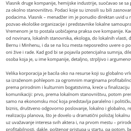
Vlasnik druge kompanije, hemijske industrije, suočavao se sa 
za okolno stanovništvo. Podaci koje su iznosili su bili zasnov
podacima. Vlasnik – menadžer im je ponudio direktan uvid u 
pozvao ekološke organizacije i predstavnike lokalne samoupra
Vremenom je to postala uobičajena praksa ove kompanije. Kada 
od novinara, lokalnih stanovnika, ekologa, do lokalnih vlasti, d
Bernu i Minhenu, i da se na licu mesta neposredno uvere o pou
oni žive i rade. Kad god bi se pojavila potencijalna sumnja, dile
osoba koja je, u ime kompanije, detaljno, strpljivo i argumenov
Velika korporacija je bacila oko na resurse koji su globalno vr
sa izraženom pohlepom za ogromnim marginama profitabilnost
prema prirodnim i kulturnim bogatstvima, kreće u finalizaciju 
komunikaciji: prvo, prema lokalnom stanovništvu, potom prema
samo na ekonomsku moć koja predstavlja paralelno i političku
biznis, društveno odgovorno poslovanje, lokalno i globalno, r
realizaciju planova, što je dovelo u dramatični položaj lokalnu 
uz uvažavanje interesa svih aktera i, na prvom mestu – priro
profitabilnosti, dakle, poštenog pristupa u startu, pa potom,