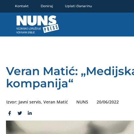
Pređi
Kontakt
Doniraj
Uplati članarinu
na
sadržaj
Veran Matić: „Medijs
kompanija“
Izvor: Javni servis, Veran Matić
NUNS
20/06/2022