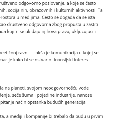
ruštveno odgovorno poslovanje, a koje se često
h, socijalnih, obrazovnih i kulturnih aktivnosti. Ta
rostora u medijima. Često se događa da se ista
ao društveno odgovorna zbog propusta u zaštiti
rada kojim se ukidaju njihova prava, uključujući i
eetičnoj ravni – lakša je komunikacija u kojoj se
acije kako bi se ostvario finansijski interes.
sila na planeti, svojom neodgovornošću vode
nja, seče šuma i pojedine industrije, nanose
u pitanje način opstanka budućih generacija.
a, a mediji i kompanije bi trebalo da budu u prvim