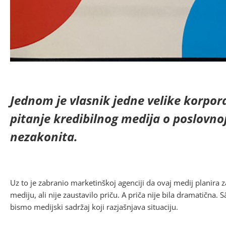
Jednom je vlasnik jedne velike korpor
pitanje kredibilnog medija o poslovnoj
nezakonita.
Uz to je zabranio marketinškoj agenciji da ovaj medij planira z
mediju, ali nije zaustavilo priču. A priča nije bila dramatična.
bismo medijski sadržaj koji razjašnjava situaciju.