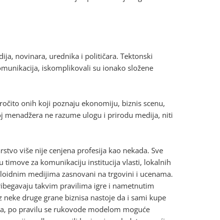
a, novinara, urednika i političara. Tektonski
 komunikacija, iskomplikovali su ionako složene
očito onih koji poznaju ekonomiju, biznis scenu,
oj menadžera ne razume ulogu i prirodu medija, niti
rstvo više nije cenjena profesija kao nekada. Sve
u timove za komunikaciju institucija vlasti, lokalnih
bloidnim medijima zasnovani na trgovini i ucenama.
ribegavaju takvim pravilima igre i nametnutim
iz neke druge grane biznisa nastoje da i sami kupe
jima, po pravilu se rukovode modelom moguće