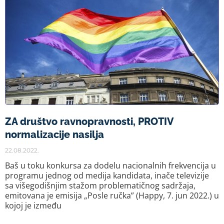
ZA društvo ravnopravnosti, PROTIV
normalizacije nasilja
22.08.2022.
Baš u toku konkursa za dodelu nacionalnih frekvencija u
programu jednog od medija kandidata, inače televizije
sa višegodišnjim stažom problematičnog sadržaja,
emitovana je emisija „Posle ručka” (Happy, 7. jun 2022.) u
kojoj je između