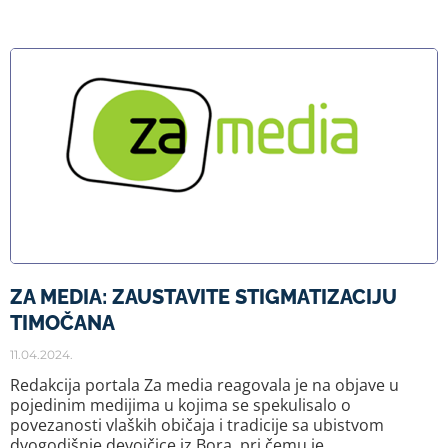
ZA MEDIA: ZAUSTAVITE STIGMATIZACIJU
TIMOČANA
11.04.2024.
Redakcija portala Za media reagovala je na objave u
pojedinim medijima u kojima se spekulisalo o
povezanosti vlaških običaja i tradicije sa ubistvom
dvogodišnje devojčice iz Bora, pri čemu je