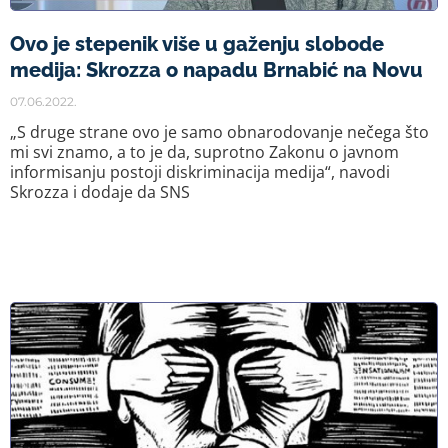
Ovo je stepenik više u gaženju slobode
medija: Skrozza o napadu Brnabić na Novu
07.06.2022.
„S druge strane ovo je samo obnarodovanje nečega što
mi svi znamo, a to je da, suprotno Zakonu o javnom
informisanju postoji diskriminacija medija“, navodi
Skrozza i dodaje da SNS