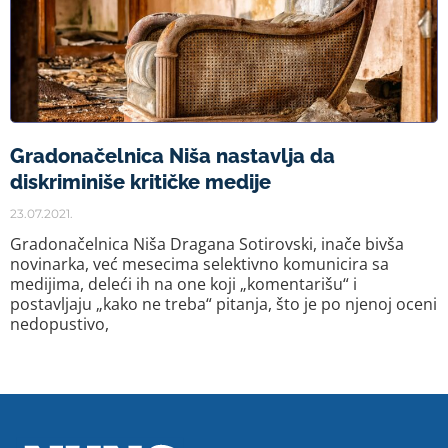
Gradonačelnica Niša nastavlja da
diskriminiše kritičke medije
23.07.2021.
Gradonačelnica Niša Dragana Sotirovski, inače bivša
novinarka, već mesecima selektivno komunicira sa
medijima, deleći ih na one koji „komentarišu“ i
postavljaju „kako ne treba“ pitanja, što je po njenoj oceni
nedopustivo,