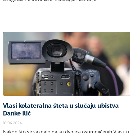
Vla­si ko­la­te­ral­na šte­ta u slu­ča­ju ubi­stva
Dan­ke Ilić
10.04.2024.
Na­kon što se sa­zna­lo da su dvo­ji­ca osum­nji­če­nih Vla­si, u