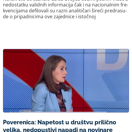
ne­do­stat­ku va­lid­nih in­for­ma­ci­ja čak i na na­ci­o­nal­nim fre­
kven­ci­ja­ma de­fi­lo­va­li su ra­zni ana­li­ti­ča­ri ši­re­ći pred­ra­su­
de o pri­pad­ni­ci­ma ove za­jed­ni­ce i is­toč­noj
Poverenica: Napetost u društvu prilično
velika, nedopustivi napadi na novinare