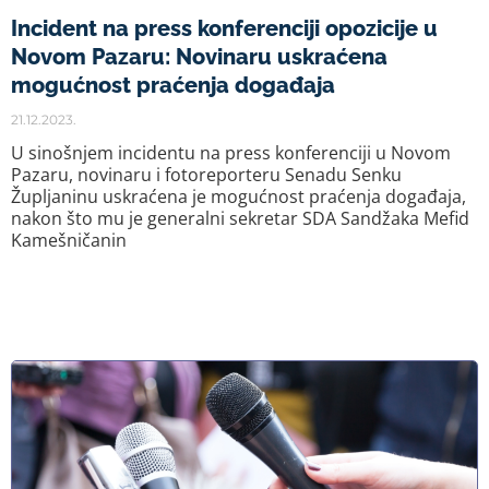
Incident na press konferenciji opozicije u
Novom Pazaru: Novinaru uskraćena
mogućnost praćenja događaja
21.12.2023.
U sinošnjem incidentu na press konferenciji u Novom
Pazaru, novinaru i fotoreporteru Senadu Senku
Župljaninu uskraćena je mogućnost praćenja događaja,
nakon što mu je generalni sekretar SDA Sandžaka Mefid
Kamešničanin