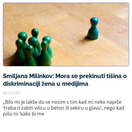
Smiljana Milinkov: Mora se prekinuti tišina o
diskriminaciji žena u medijima
26.11.2025.
„Bilo mi je lakše da se nosim s tim kad mi neko napiše
‘treba ti zabiti vilicu u beton ili sekiru u glavu’, nego kad
pišu to ‘kako bi me