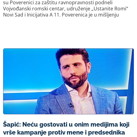
su Poverenici za zaštitu ravnopravnosti podneli
Vojvođanski romski centar, udruženje „Ustanite Romi“
Novi Sad i Inicijativa A 11. Poverenica je u mišljenju
Šapić: Neću gostovati u onim medijima koji
vrše kampanje protiv mene i predsednika