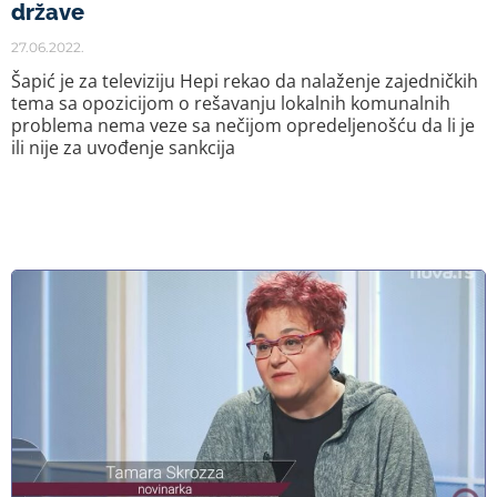
države
27.06.2022.
Šapić je za televiziju Hepi rekao da nalaženje zajedničkih
tema sa opozicijom o rešavanju lokalnih komunalnih
problema nema veze sa nečijom opredeljenošću da li je
ili nije za uvođenje sankcija