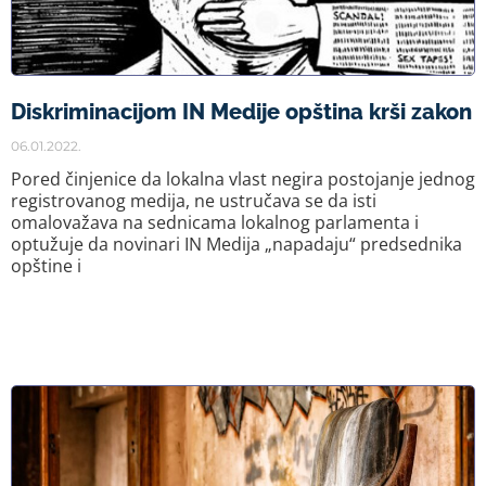
Diskriminacijom IN Medije opština krši zakon
06.01.2022.
Pored činjenice da lokalna vlast negira postojanje jednog
registrovanog medija, ne ustručava se da isti
omalovažava na sednicama lokalnog parlamenta i
optužuje da novinari IN Medija „napadaju“ predsednika
opštine i